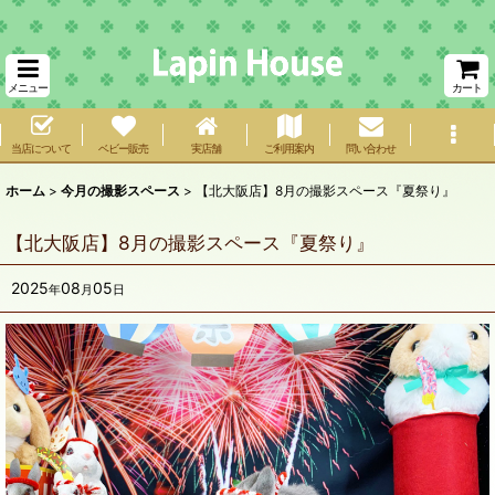
メニュー
カート
当店について
ベビー販売
実店舗
ご利用案内
問い合わせ
ホーム
>
今月の撮影スペース
>
【北大阪店】8月の撮影スペース『夏祭り』
【北大阪店】8月の撮影スペース『夏祭り』
2025
08
05
年
月
日