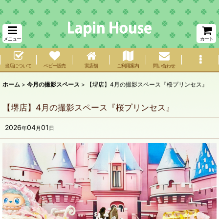
メニュー
カート
当店について
ベビー販売
実店舗
ご利用案内
問い合わせ
ホーム
>
今月の撮影スペース
>
【堺店】4月の撮影スペース『桜プリンセス』
【堺店】4月の撮影スペース『桜プリンセス』
2026
04
01
年
月
日