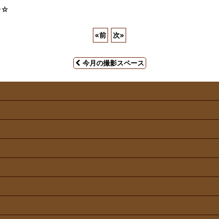
せ☆
«
前
次
»
今月の撮影スペース