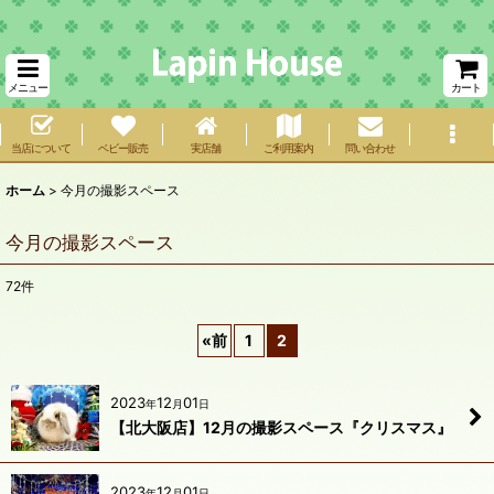
メニュー
カート
当店について
ベビー販売
実店舗
ご利用案内
問い合わせ
ホーム
>
今月の撮影スペース
今月の撮影スペース
72
件
«
前
1
2
2023
12
01
年
月
日
【北大阪店】12月の撮影スペース『クリスマス』
2023
12
01
年
月
日