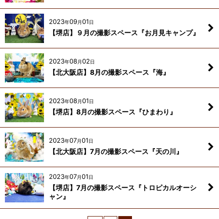
2023
09
01
年
月
日
【堺店】９月の撮影スペース『お月見キャンプ』
2023
08
02
年
月
日
【北大阪店】8月の撮影スペース『海』
2023
08
01
年
月
日
【堺店】8月の撮影スペース『ひまわり』
2023
07
01
年
月
日
【北大阪店】7月の撮影スペース『天の川』
2023
07
01
年
月
日
【堺店】7月の撮影スペース『トロピカルオーシ
ャン』