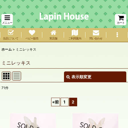
メニュー
カート
当店について
ベビー販売
実店舗
ご利用案内
問い合わせ
ホーム
>
ミニレッキス
ミニレッキス
表示順変更
閉じる
71
件
表示数
:
«
前
1
2
在庫あり
並び順
: