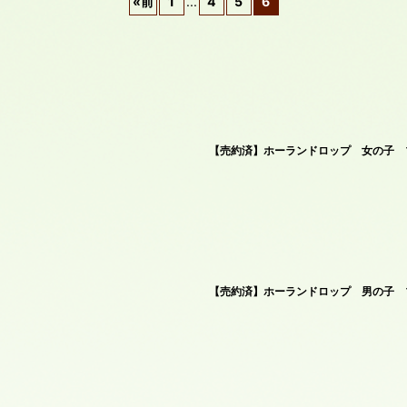
«
前
1
...
4
5
6
絞り込む
【売約済】ホーランドロップ 女の子 ブ
【売約済】ホーランドロップ 男の子 ブ