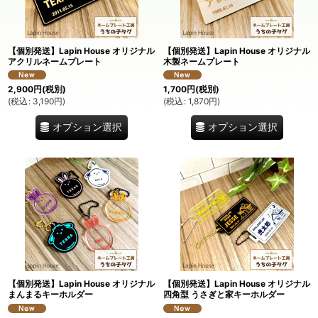
並び順
:
【個別発送】Lapin House オリジナル
【個別発送】Lapin House オリジナル
絞り込む
アクリルネームプレート
木製ネームプレート
2,900
円
(税別)
1,700
円
(税別)
(
税込
:
3,190
円
)
(
税込
:
1,870
円
)
オプション選択
オプション選択
【個別発送】Lapin House オリジナル
【個別発送】Lapin House オリジナル
まんまるキーホルダー
四角型 うさぎと家キーホルダー