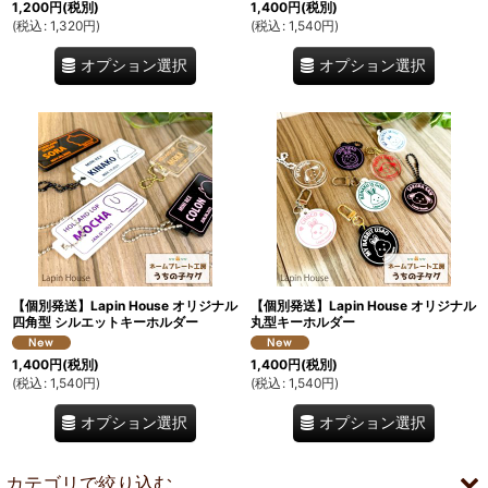
1,200
円
(税別)
1,400
円
(税別)
(
税込
:
1,320
円
)
(
税込
:
1,540
円
)
オプション選択
オプション選択
【個別発送】Lapin House オリジナル
【個別発送】Lapin House オリジナル
四角型 シルエットキーホルダー
丸型キーホルダー
1,400
円
(税別)
1,400
円
(税別)
(
税込
:
1,540
円
)
(
税込
:
1,540
円
)
オプション選択
オプション選択
カテゴリで絞り込む