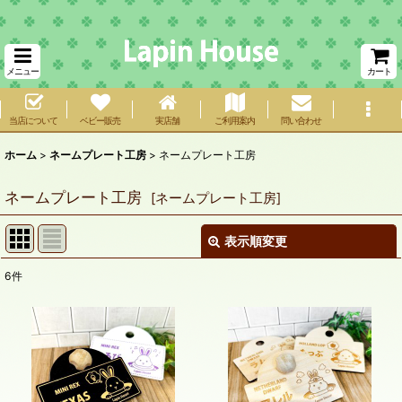
メニュー
カート
当店について
ベビー販売
実店舗
ご利用案内
問い合わせ
ホーム
>
ネームプレート工房
>
ネームプレート工房
ネームプレート工房
[
ネームプレート工房
]
表示順変更
閉じる
6
件
サブカテゴリ
:
表示数
:
在庫あり