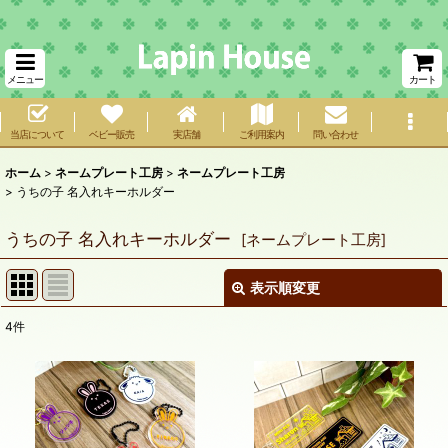
メニュー
カート
当店について
ベビー販売
実店舗
ご利用案内
問い合わせ
ホーム
>
ネームプレート工房
>
ネームプレート工房
>
うちの子 名入れキーホルダー
うちの子 名入れキーホルダー
[
ネームプレート工房
]
表示順変更
閉じる
4
件
表示数
:
在庫あり
並び順
: