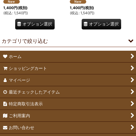
1,400
円
(税別)
1,400
円
(税別)
(
税込
:
1,540
円
)
(
税込
:
1,540
円
)
オプション選択
オプション選択
カテゴリで絞り込む
ホーム
ネームプレート工房 (全商品)
ショッピングカート
うちの子 名入れネームプレート
マイページ
うちの子 名入れキーホルダー
最近チェックしたアイテム
特定商取引法表示
ご利用案内
お問い合わせ