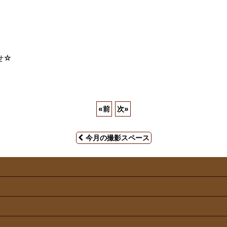
せ☆
«
前
次
»
今月の撮影スペース