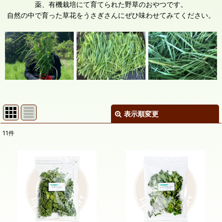
薬、有機栽培にて育てられた野草のおやつです。
自然の中で育った草花をうさぎさんにぜひ味わせてみてください。
表示順変更
閉じる
11
件
表示数
:
在庫あり
並び順
:
絞り込む