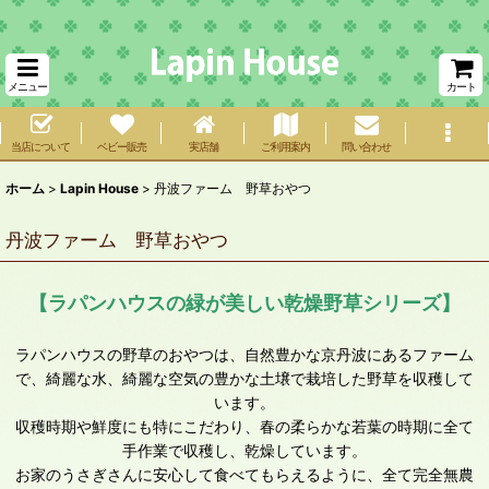
メニュー
カート
当店について
ベビー販売
実店舗
ご利用案内
問い合わせ
ホーム
>
Lapin House
>
丹波ファーム 野草おやつ
丹波ファーム 野草おやつ
【ラパンハウスの緑が美しい乾燥野草シリーズ】
ラパンハウスの野草のおやつは、自然豊かな京丹波にあるファーム
で、綺麗な水、綺麗な空気の豊かな土壌で栽培した野草を収穫して
います。
収穫時期や鮮度にも特にこだわり、春の柔らかな若葉の時期に全て
手作業で収穫し、乾燥しています。
お家のうさぎさんに安心して食べてもらえるように、全て完全無農