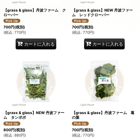
【grass & glass】丹波ファーム ク
【grass & glass】NEW 丹波ファー
ローバー
ム レッドクローバー
700
円
(税別)
700
円
(税別)
(
税込
:
770
円
)
(
税込
:
770
円
)
カートに入れる
カートに入れる
【grass & glass】NEW 丹波ファー
【grass & glass】丹波ファーム 葛
ム タンポポ
の葉
800
円
(税別)
700
円
(税別)
(
税込
:
880
円
)
(
税込
:
770
円
)