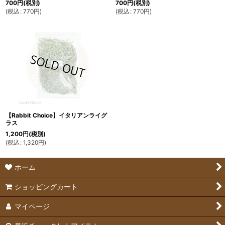
700
円
(税別)
700
円
(税別)
(
税込
:
770
円
)
(
税込
:
770
円
)
【Rabbit Choice】イタリアンライグ
ラス
1,200
円
(税別)
(
税込
:
1,320
円
)
ホーム
ショッピングカート
マイページ