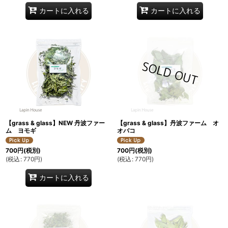
カートに入れる
カートに入れる
【grass & glass】NEW 丹波ファー
【grass & glass】丹波ファーム オ
ム ヨモギ
オバコ
700
円
(税別)
700
円
(税別)
(
税込
:
770
円
)
(
税込
:
770
円
)
カートに入れる