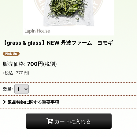
【grass & glass】NEW 丹波ファーム ヨモギ
販売価格
:
700
円
(税別)
(
税込
:
770
円
)
数量
:
返品特約に関する重要事項
カートに入れる