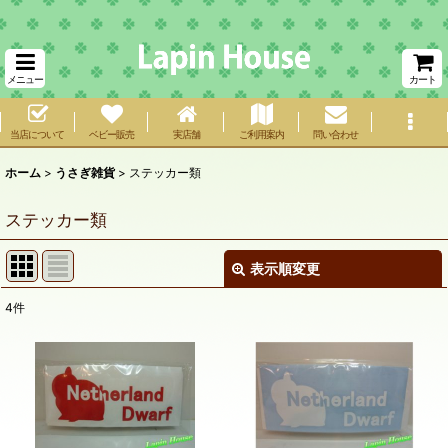
メニュー
カート
当店について
ベビー販売
実店舗
ご利用案内
問い合わせ
ホーム
>
うさぎ雑貨
>
ステッカー類
ステッカー類
表示順変更
閉じる
4
件
表示数
:
在庫あり
並び順
: