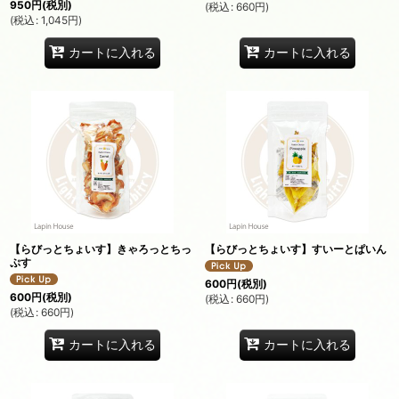
950
円
(税別)
(
税込
:
660
円
)
(
税込
:
1,045
円
)
カートに入れる
カートに入れる
【らびっとちょいす】きゃろっとちっ
【らびっとちょいす】すいーとぱいん
ぷす
600
円
(税別)
600
円
(税別)
(
税込
:
660
円
)
(
税込
:
660
円
)
カートに入れる
カートに入れる