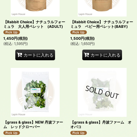
絞り込む
【Rabbit Choice】ナチュラルフォー
【Rabbit Choice】 ナチュラルフォー
ミュラ 大人用ペレット (ADULT)
ミュラ ベビー用ペレット(BABY)
1,450
円
(税別)
1,500
円
(税別)
(
税込
:
1,595
円
)
(
税込
:
1,650
円
)
カートに入れる
カートに入れる
【grass & glass】NEW 丹波ファー
【grass & glass】丹波ファーム オ
ム レッドクローバー
オバコ