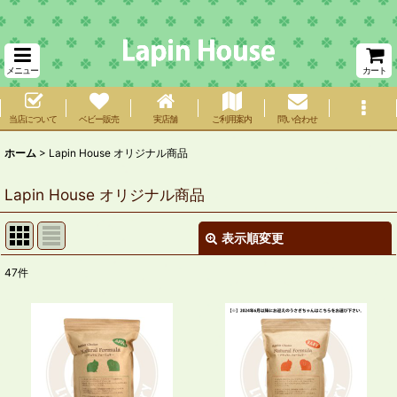
メニュー
カート
当店について
ベビー販売
実店舗
ご利用案内
問い合わせ
ホーム
>
Lapin House オリジナル商品
Lapin House オリジナル商品
表示順変更
閉じる
47
件
表示数
:
在庫あり
並び順
: