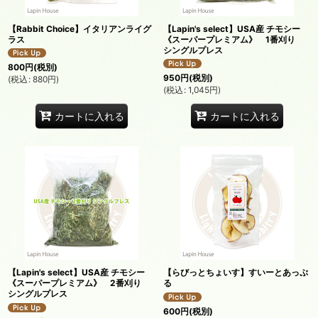
【Rabbit Choice】イタリアンライグ
【Lapin's select】USA産 チモシー
ラス
《スーパープレミアム》 1番刈り
シングルプレス
800
円
(税別)
950
円
(税別)
(
税込
:
880
円
)
(
税込
:
1,045
円
)
カートに入れる
カートに入れる
【Lapin's select】USA産 チモシー
【らびっとちょいす】すいーとあっぷ
《スーパープレミアム》 2番刈り
る
シングルプレス
600
円
(税別)