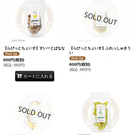
【らびっとちょいす】すいーとばなな
【らびっとちょいす】ふれっしゅきう
い
600
円
(税別)
600
円
(税別)
(
税込
:
660
円
)
(
税込
:
660
円
)
カートに入れる