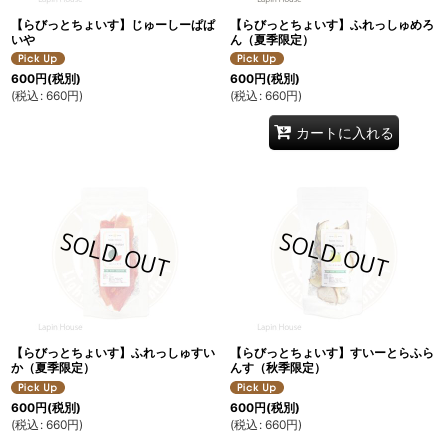
【らびっとちょいす】じゅーしーぱぱ
【らびっとちょいす】ふれっしゅめろ
いや
ん（夏季限定）
600
円
(税別)
600
円
(税別)
(
税込
:
660
円
)
(
税込
:
660
円
)
カートに入れる
【らびっとちょいす】ふれっしゅすい
【らびっとちょいす】すいーとらふら
か（夏季限定）
んす（秋季限定）
600
円
(税別)
600
円
(税別)
(
税込
:
660
円
)
(
税込
:
660
円
)