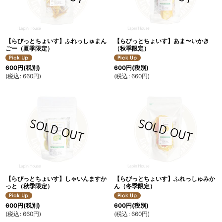
【らびっとちょいす】ふれっしゅまん
【らびっとちょいす】あま〜いかき
ごー（夏季限定）
（秋季限定）
600
円
(税別)
600
円
(税別)
(
税込
:
660
円
)
(
税込
:
660
円
)
【らびっとちょいす】しゃいんますか
【らびっとちょいす】ふれっしゅみか
っと（秋季限定）
ん（冬季限定）
600
円
(税別)
600
円
(税別)
(
税込
:
660
円
)
(
税込
:
660
円
)