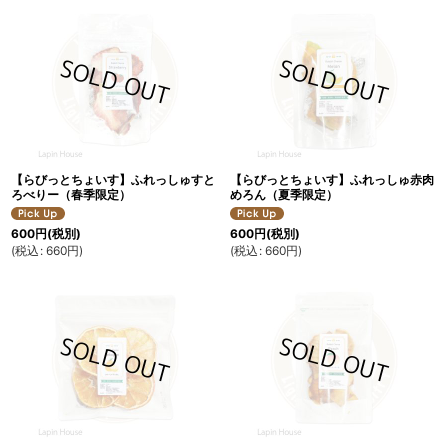
【らびっとちょいす】ふれっしゅすと
【らびっとちょいす】ふれっしゅ赤肉
ろべりー（春季限定）
めろん（夏季限定）
600
円
(税別)
600
円
(税別)
(
税込
:
660
円
)
(
税込
:
660
円
)