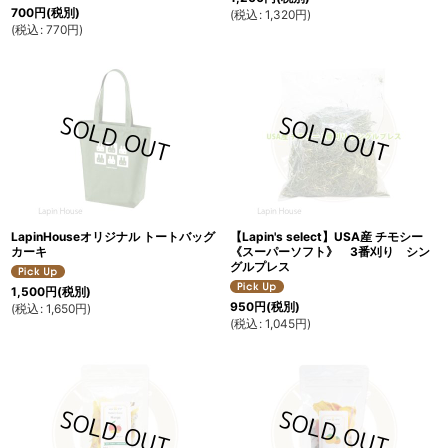
700
円
(税別)
(
税込
:
1,320
円
)
(
税込
:
770
円
)
LapinHouseオリジナル トートバッグ
【Lapin's select】USA産 チモシー
カーキ
《スーパーソフト》 3番刈り シン
グルプレス
1,500
円
(税別)
950
円
(税別)
(
税込
:
1,650
円
)
(
税込
:
1,045
円
)