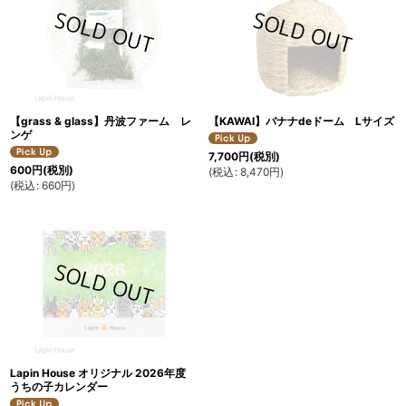
【grass & glass】丹波ファーム レ
【KAWAI】バナナdeドーム Lサイズ
ンゲ
7,700
円
(税別)
600
円
(税別)
(
税込
:
8,470
円
)
(
税込
:
660
円
)
Lapin House オリジナル 2026年度
うちの子カレンダー