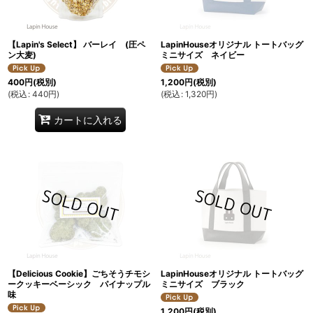
【Lapin's Select】 バーレイ (圧ペ
LapinHouseオリジナル トートバッグ
ン大麦)
ミニサイズ ネイビー
400
円
(税別)
1,200
円
(税別)
(
税込
:
440
円
)
(
税込
:
1,320
円
)
カートに入れる
【Delicious Cookie】ごちそうチモシ
LapinHouseオリジナル トートバッグ
ークッキーベーシック パイナップル
ミニサイズ ブラック
味
1,200
円
(税別)