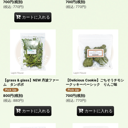
700
円
(税別)
700
円
(税別)
(
税込
:
770
円
)
(
税込
:
770
円
)
カートに入れる
【grass & glass】NEW 丹波ファー
【Delicious Cookie】ごちそうチモシ
ム タンポポ
ークッキーベーシック りんご味
800
円
(税別)
700
円
(税別)
(
税込
:
880
円
)
(
税込
:
770
円
)
カートに入れる
カートに入れる