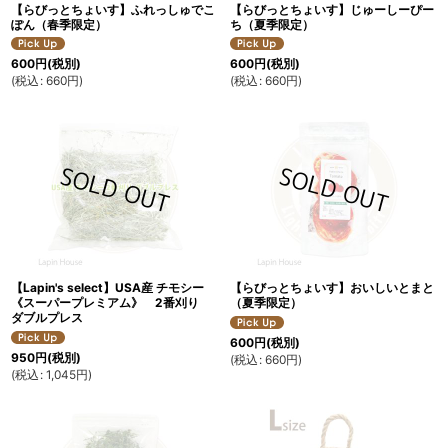
【らびっとちょいす】ふれっしゅでこ
【らびっとちょいす】じゅーしーぴー
ぽん（春季限定）
ち（夏季限定）
600
円
(税別)
600
円
(税別)
(
税込
:
660
円
)
(
税込
:
660
円
)
【Lapin's select】USA産 チモシー
【らびっとちょいす】おいしいとまと
《スーパープレミアム》 2番刈り
（夏季限定）
ダブルプレス
600
円
(税別)
950
円
(税別)
(
税込
:
660
円
)
(
税込
:
1,045
円
)