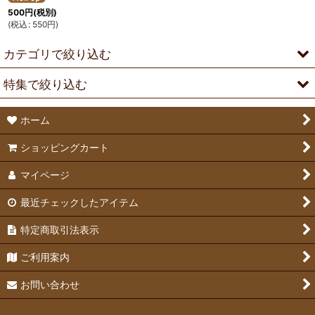
500
円
(税別)
(
税込
:
550
円
)
カテゴリで絞り込む
特集で絞り込む
Lapin House
ホーム
ネームプレート工房
ネザーランドドワーフ
ショッピングカート
フード
ホーランドロップ
マイページ
食器・牧草入れ・給水ボトル
ミニレッキス
最近チェックしたアイテム
おもちゃ
ライオンヘッド
特定商取引法表示
ハウス・マット
ジャージーウーリー
ご利用案内
トイレ・消臭 用品
ドワーフホト
お問い合わせ
ブラシ・ケア用品
チンチラ