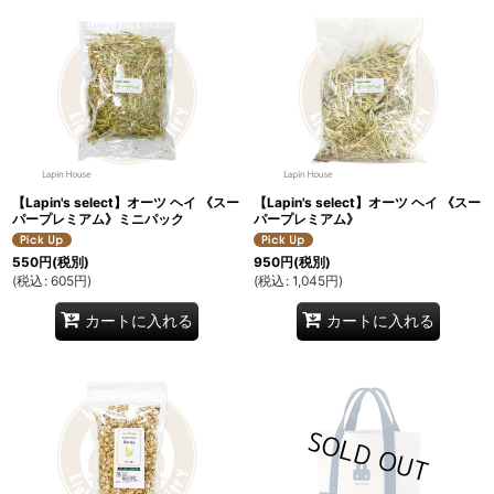
【Lapin's select】オーツ ヘイ 《スー
【Lapin's select】オーツ ヘイ 《スー
パープレミアム》ミニパック
パープレミアム》
550
円
(税別)
950
円
(税別)
(
税込
:
605
円
)
(
税込
:
1,045
円
)
カートに入れる
カートに入れる