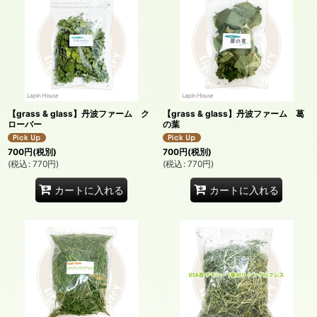
【grass & glass】丹波ファーム ク
【grass & glass】丹波ファーム 葛
ローバー
の葉
700
円
(税別)
700
円
(税別)
(
税込
:
770
円
)
(
税込
:
770
円
)
カートに入れる
カートに入れる