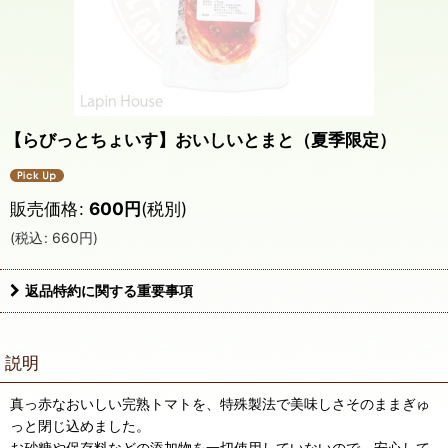
【らびっとちょいす】おいしいとまと（夏季限定）
販売価格
:
600
円
(税別)
(
税込
:
660
円
)
返品特約に関する重要事項
説明
真っ赤なおいしい完熟トマトを、特殊製法で美味しさそのままぎゅ
っと閉じ込めました。
お砂糖や保存料などの添加物を一切使用していないので、安心して