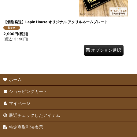
【個別発送】Lapin House オリジナル アクリルネームプレート
2,900
円
(税別)
(
税込
:
3,190
円
)
オプション選択
ホーム
ショッピングカート
マイページ
最近チェックしたアイテム
特定商取引法表示