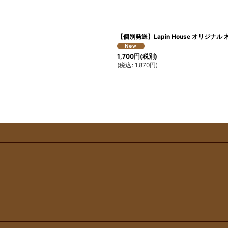
絞り込む
【個別発送】Lapin House オリジナ
1,700
円
(税別)
(
税込
:
1,870
円
)