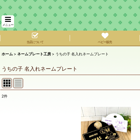
メニュー
当店について
ベビー販売
ホーム
>
ネームプレート工房
>
うちの子 名入れネームプレート
うちの子 名入れネームプレート
2
件
表示数
:
在庫あり
並び順
: