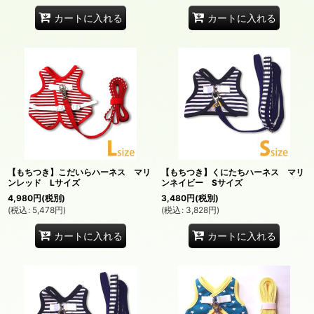
カートに入れる
カートに入れる
【もちつき】こだいらハーネス マリ
【もちつき】くにたちハーネス マリ
ンレッド Lサイズ
ンネイビー Sサイズ
4,980
円
(税別)
3,480
円
(税別)
(
税込
:
5,478
円
)
(
税込
:
3,828
円
)
カートに入れる
カートに入れる