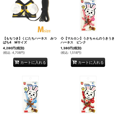
【もちつき】くにたちハーネス みつ
◇【マルカン】うさちゃんのうきうき
ばち4 Mサイズ
ハーネス ピンク
4,280
円
(税別)
1,380
円
(税別)
(
税込
:
4,708
円
)
(
税込
:
1,518
円
)
カートに入れる
カートに入れる