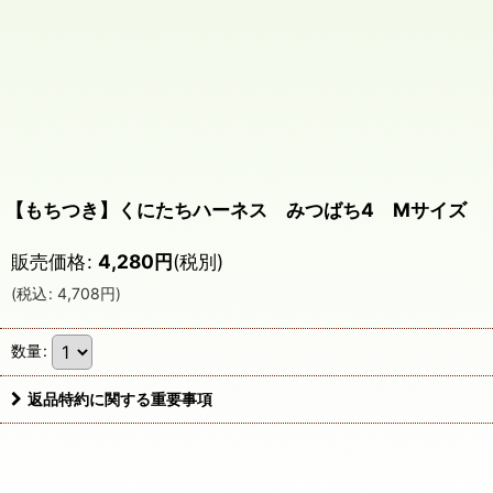
【もちつき】くにたちハーネス みつばち4 Mサイズ
販売価格
:
4,280
円
(税別)
(
税込
:
4,708
円
)
数量
:
返品特約に関する重要事項