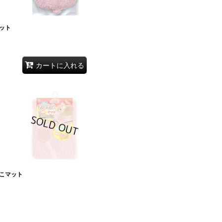
ット
カートに入れる
こマット