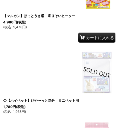
【マルカン】ほっとうさ暖 寄りそいヒーター
4,980
円
(税別)
(
税込
:
5,478
円
)
カートに入れる
◇【ハイペット】ひや〜っと気分 ミニペット用
1,780
円
(税別)
(
税込
:
1,958
円
)