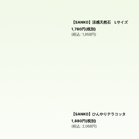
【SANKO】涼感天然石 Lサイズ
絞り込む
1,780
円
(税別)
(
税込
:
1,958
円
)
【SANKO】ひんやりテラコッタ
1,880
円
(税別)
(
税込
:
2,068
円
)