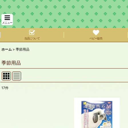
メニュー
当店について
ベビー販売
ホーム
>
季節用品
季節用品
17
件
サブカテゴリ
:
表示数
:
在庫あり