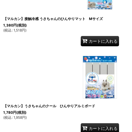
【マルカン】接触冷感 うさちゃんのひんやりマット Mサイズ
1,380
円
(税別)
(
税込
:
1,518
円
)
カートに入れる
【マルカン】うさちゃんのクール ひんやりアルミボード
1,780
円
(税別)
(
税込
:
1,958
円
)
カートに入れる