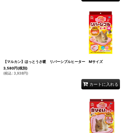
【マルカン】ほっとうさ暖 リバーシブルヒーター Mサイズ
3,580
円
(税別)
(
税込
:
3,938
円
)
カートに入れる