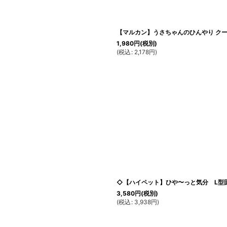
【マルカン】うさちゃんのひんやり ク
1,980
円
(税別)
(
税込
:
2,178
円
)
◇【ハイペット】ひや〜っと気分 L型固
3,580
円
(税別)
(
税込
:
3,938
円
)