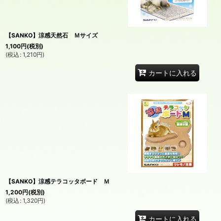
並び順
:
【SANKO】涼感天然石 Ｍサイズ
1,100
円
(税別)
(
税込
:
1,210
円
)
カートに入れる
【SANKO】涼感テラコッタボード Ｍ
1,200
円
(税別)
(
税込
:
1,320
円
)
カートに入れる