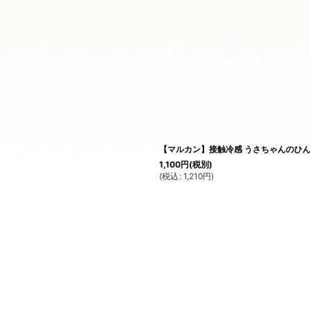
【マルカン】接触冷感 うさちゃんのひ
1,100
円
(税別)
(
税込
:
1,210
円
)