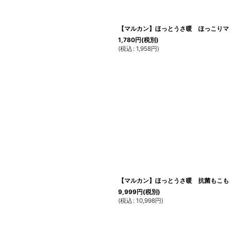
【マルカン】ほっとうさ暖 ほっこりマ
1,780
円
(税別)
(
税込
:
1,958
円
)
【マルカン】ほっとうさ暖 抗菌もこも
9,999
円
(税別)
(
税込
:
10,998
円
)