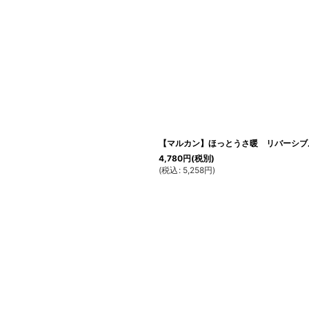
【マルカン】ほっとうさ暖 リバーシブ
4,780
円
(税別)
(
税込
:
5,258
円
)