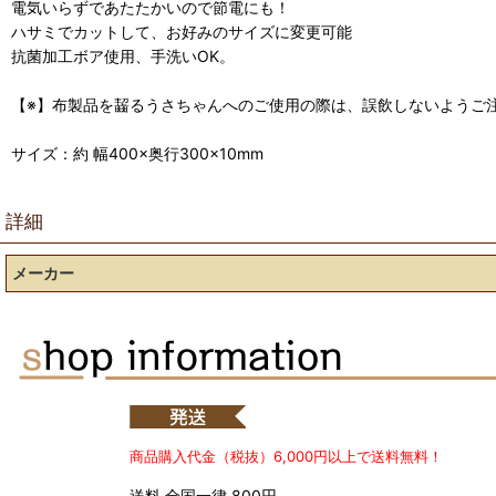
電気いらずであたたかいので節電にも！
ハサミでカットして、お好みのサイズに変更可能
抗菌加工ボア使用、手洗いOK。
【※】布製品を齧るうさちゃんへのご使用の際は、誤飲しないようご
サイズ：約 幅400×奥行300×10mm
詳細
メーカー
商品購入代金（税抜）6,000円以上で送料無料！
送料 全国一律 800円