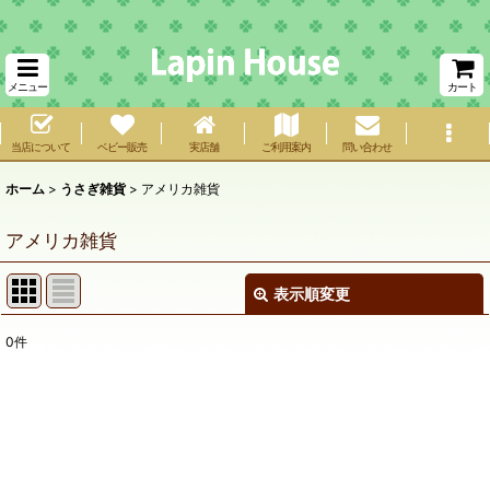
メニュー
カート
当店について
ベビー販売
実店舗
ご利用案内
問い合わせ
ホーム
>
うさぎ雑貨
>
アメリカ雑貨
アメリカ雑貨
表示順変更
閉じる
0
件
表示数
:
在庫あり
並び順
: