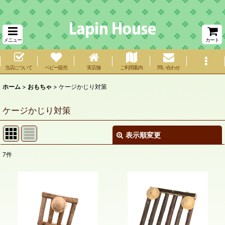
メニュー
カート
当店について
ベビー販売
実店舗
ご利用案内
問い合わせ
ホーム
>
おもちゃ
>
ケージかじり対策
ケージかじり対策
表示順変更
閉じる
7
件
表示数
:
在庫あり
並び順
: