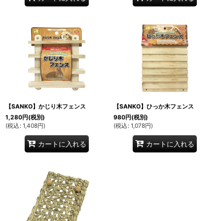
【SANKO】かじり木フェンス
【SANKO】ひっか木フェンス
1,280
円
(税別)
980
円
(税別)
(
税込
:
1,408
円
)
(
税込
:
1,078
円
)
カートに入れる
カートに入れる