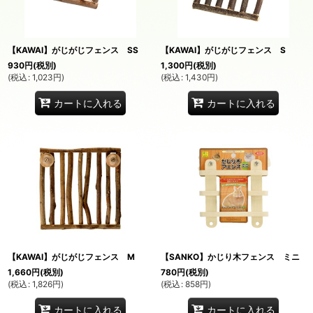
絞り込む
【KAWAI】がじがじフェンス SS
【KAWAI】がじがじフェンス S
930
円
(税別)
1,300
円
(税別)
(
税込
:
1,023
円
)
(
税込
:
1,430
円
)
カートに入れる
カートに入れる
【KAWAI】がじがじフェンス M
【SANKO】かじり木フェンス ミニ
1,660
円
(税別)
780
円
(税別)
(
税込
:
1,826
円
)
(
税込
:
858
円
)
カートに入れる
カートに入れる