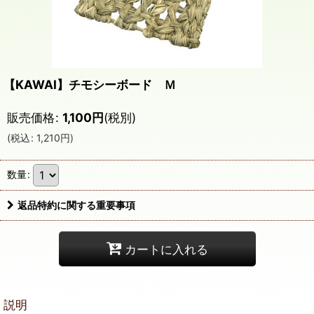
【KAWAI】チモシーボード Ｍ
販売価格
:
1,100
円
(税別)
(
税込
:
1,210
円
)
数量
:
返品特約に関する重要事項
カートに入れる
説明