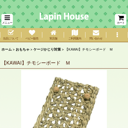
メニュー
カート
当店について
ベビー販売
実店舗
ご利用案内
問い合わせ
ホーム
>
おもちゃ
>
ケージかじり対策
>
【KAWAI】チモシーボード Ｍ
【KAWAI】チモシーボード Ｍ