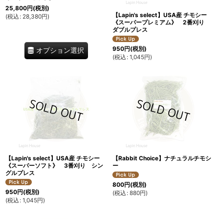
25,800
円
(税別)
【Lapin's select】USA産 チモシー
(
税込
:
28,380
円
)
《スーパープレミアム》 2番刈り
ダブルプレス
950
円
(税別)
オプション選択
(
税込
:
1,045
円
)
【Lapin's select】USA産 チモシー
【Rabbit Choice】ナチュラルチモシ
《スーパーソフト》 3番刈り シン
ー
グルプレス
800
円
(税別)
950
円
(税別)
(
税込
:
880
円
)
(
税込
:
1,045
円
)