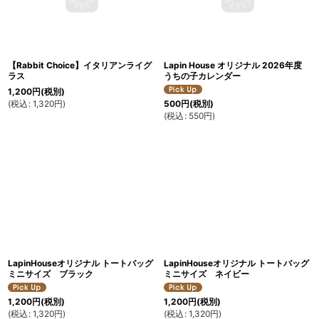
【Rabbit Choice】イタリアンライグ
Lapin House オリジナル 2026年度
ラス
うちの子カレンダー
1,200
円
(税別)
(
税込
:
1,320
円
)
500
円
(税別)
(
税込
:
550
円
)
LapinHouseオリジナル トートバッグ
LapinHouseオリジナル トートバッグ
ミニサイズ ブラック
ミニサイズ ネイビー
1,200
円
(税別)
1,200
円
(税別)
(
税込
:
1,320
円
)
(
税込
:
1,320
円
)