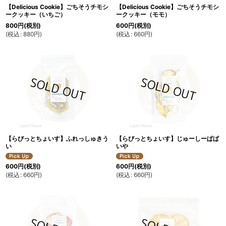
【Delicious Cookie】ごちそうチモシ
【Delicious Cookie】ごちそうチモシ
ークッキー（いちご）
ークッキー（モモ）
800
円
(税別)
600
円
(税別)
(
税込
:
880
円
)
(
税込
:
660
円
)
【らびっとちょいす】ふれっしゅきう
【らびっとちょいす】じゅーしーぱぱ
い
いや
600
円
(税別)
600
円
(税別)
(
税込
:
660
円
)
(
税込
:
660
円
)