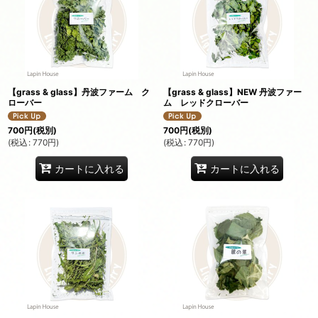
【grass & glass】丹波ファーム ク
【grass & glass】NEW 丹波ファー
ローバー
ム レッドクローバー
700
円
(税別)
700
円
(税別)
(
税込
:
770
円
)
(
税込
:
770
円
)
カートに入れる
カートに入れる