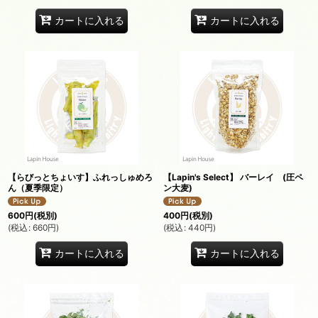
カートに入れる
カートに入れる
【らびっとちょいす】ふれっしゅめろ
【Lapin's Select】 バーレイ (圧ペ
ん（夏季限定）
ン大麦)
600
円
(税別)
400
円
(税別)
(
税込
:
660
円
)
(
税込
:
440
円
)
カートに入れる
カートに入れる