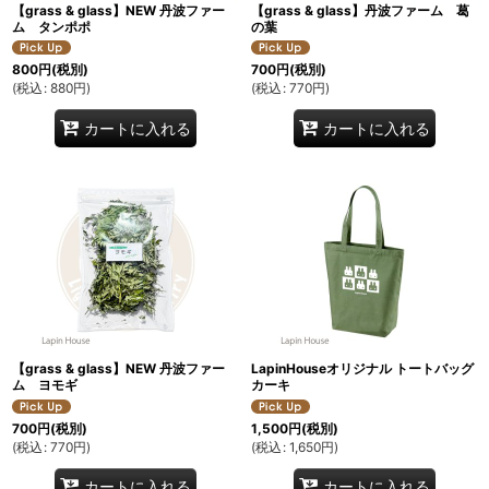
【grass & glass】NEW 丹波ファー
【grass & glass】丹波ファーム 葛
ム タンポポ
の葉
800
円
(税別)
700
円
(税別)
(
税込
:
880
円
)
(
税込
:
770
円
)
カートに入れる
カートに入れる
【grass & glass】NEW 丹波ファー
LapinHouseオリジナル トートバッグ
ム ヨモギ
カーキ
700
円
(税別)
1,500
円
(税別)
(
税込
:
770
円
)
(
税込
:
1,650
円
)
カートに入れる
カートに入れる