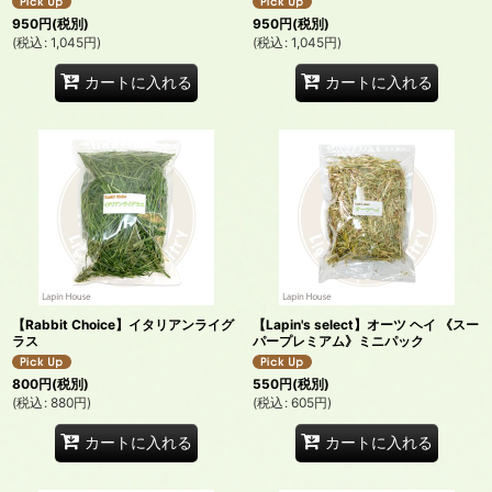
950
円
(税別)
950
円
(税別)
(
税込
:
1,045
円
)
(
税込
:
1,045
円
)
カートに入れる
カートに入れる
【Rabbit Choice】イタリアンライグ
【Lapin's select】オーツ ヘイ 《スー
ラス
パープレミアム》ミニパック
800
円
(税別)
550
円
(税別)
(
税込
:
880
円
)
(
税込
:
605
円
)
カートに入れる
カートに入れる