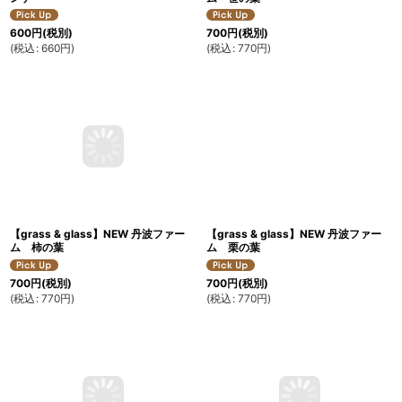
600
円
(税別)
700
円
(税別)
(
税込
:
660
円
)
(
税込
:
770
円
)
【grass & glass】NEW 丹波ファー
【grass & glass】NEW 丹波ファー
ム 柿の葉
ム 栗の葉
700
円
(税別)
700
円
(税別)
(
税込
:
770
円
)
(
税込
:
770
円
)