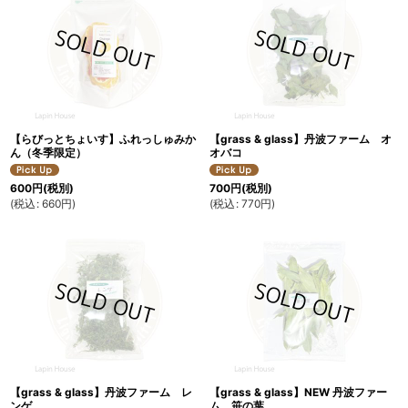
【らびっとちょいす】ふれっしゅみか
【grass & glass】丹波ファーム オ
ん（冬季限定）
オバコ
600
円
(税別)
700
円
(税別)
(
税込
:
660
円
)
(
税込
:
770
円
)
【grass & glass】丹波ファーム レ
【grass & glass】NEW 丹波ファー
ンゲ
ム 笹の葉