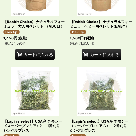
並び順
:
【Rabbit Choice】ナチュラルフォー
【Rabbit Choice】 ナチュラルフォー
絞り込む
ミュラ 大人用ペレット (ADULT)
ミュラ ベビー用ペレット(BABY)
1,450
円
(税別)
1,500
円
(税別)
(
税込
:
1,595
円
)
(
税込
:
1,650
円
)
カートに入れる
カートに入れる
【Lapin's select】USA産 チモシー
【Lapin's select】USA産 チモシー
《スーパープレミアム》 1番刈り
《スーパープレミアム》 2番刈り
シングルプレス
シングルプレス