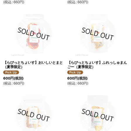
(
税込
:
660
円
)
(
税込
:
660
円
)
【らびっとちょいす】おいしいとまと
【らびっとちょいす】ふれっしゅまん
（夏季限定）
ごー（夏季限定）
600
円
(税別)
600
円
(税別)
(
税込
:
660
円
)
(
税込
:
660
円
)