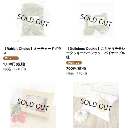
【Rabbit Choice】オーチャードグラ
【Delicious Cookie】ごちそうチモシ
ス
ークッキーベーシック パイナップル
味
1,100
円
(税別)
700
円
(税別)
(
税込
:
1,210
円
)
(
税込
:
770
円
)