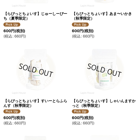
【らびっとちょいす】じゅーしーぴー
【らびっとちょいす】あま〜いかき
ち（夏季限定）
（秋季限定）
600
円
(税別)
600
円
(税別)
(
税込
:
660
円
)
(
税込
:
660
円
)
【らびっとちょいす】すいーとらふら
【らびっとちょいす】しゃいんますか
んす（秋季限定）
っと（秋季限定）
600
円
(税別)
600
円
(税別)
(
税込
:
660
円
)
(
税込
:
660
円
)