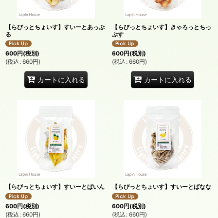
【らびっとちょいす】すいーとあっぷ
【らびっとちょいす】きゃろっとちっ
る
ぷす
600
円
(税別)
600
円
(税別)
(
税込
:
660
円
)
(
税込
:
660
円
)
カートに入れる
カートに入れる
【らびっとちょいす】すいーとぱいん
【らびっとちょいす】すいーとばなな
600
円
(税別)
600
円
(税別)
(
税込
:
660
円
)
(
税込
:
660
円
)