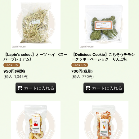
【Lapin's select】オーツ ヘイ 《スー
【Delicious Cookie】ごちそうチモシ
パープレミアム》
ークッキーベーシック りんご味
950
円
(税別)
700
円
(税別)
(
税込
:
1,045
円
)
(
税込
:
770
円
)
カートに入れる
カートに入れる