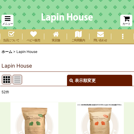
メニュー
カート
当店について
ベビー販売
実店舗
ご利用案内
問い合わせ
ホーム
>
Lapin House
Lapin House
表示順変更
閉じる
52
件
サブカテゴリ
:
表示数
:
在庫あり