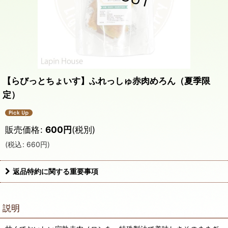
【らびっとちょいす】ふれっしゅ赤肉めろん（夏季限
定）
販売価格
:
600
円
(税別)
(
税込
:
660
円
)
返品特約に関する重要事項
説明