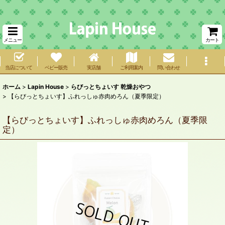
メニュー
カート
当店について
ベビー販売
実店舗
ご利用案内
問い合わせ
ホーム
>
Lapin House
>
らびっとちょいす 乾燥おやつ
>
【らびっとちょいす】ふれっしゅ赤肉めろん（夏季限定）
【らびっとちょいす】ふれっしゅ赤肉めろん（夏季限
定）