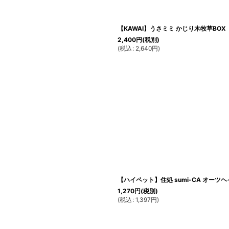
【KAWAI】うさミミ かじり木牧草BOX
2,400
円
(税別)
(
税込
:
2,640
円
)
【ハイペット】住処 sumi-CA オーツ
1,270
円
(税別)
(
税込
:
1,397
円
)