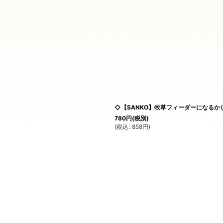
◇【SANKO】牧草フィーダーになるか
780
円
(税別)
(
税込
:
858
円
)