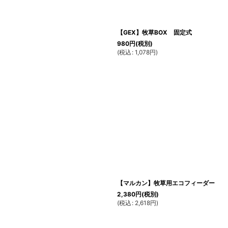
【GEX】牧草BOX 固定式
980
円
(税別)
(
税込
:
1,078
円
)
【マルカン】牧草用エコフィーダー
2,380
円
(税別)
(
税込
:
2,618
円
)