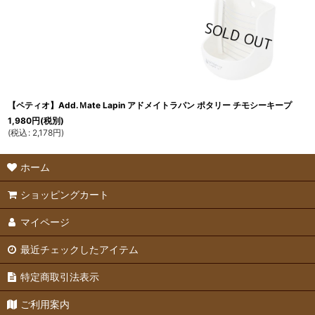
【ペティオ】Add.Ｍate Lapin アドメイトラパン ポタリー チモシーキープ
1,980
円
(税別)
(
税込
:
2,178
円
)
ホーム
ショッピングカート
マイページ
最近チェックしたアイテム
特定商取引法表示
ご利用案内