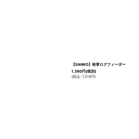
【SANKO】牧草ログフィーダー
1,380
円
(税別)
(
税込
:
1,518
円
)