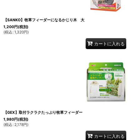
【SANKO】牧草フィーダーになるかじり木 大
1,200
円
(税別)
(
税込
:
1,320
円
)
カートに入れる
【GEX】取付ラクラクたっぷり牧草フィーダー
1,980
円
(税別)
(
税込
:
2,178
円
)
カートに入れる