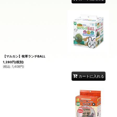
【マルカン】牧草ランチBALL
1,280
円
(税別)
(
税込
:
1,408
円
)
カートに入れる