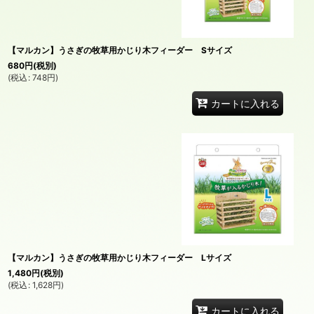
【マルカン】うさぎの牧草用かじり木フィーダー Sサイズ
680
円
(税別)
(
税込
:
748
円
)
カートに入れる
【マルカン】うさぎの牧草用かじり木フィーダー Lサイズ
1,480
円
(税別)
(
税込
:
1,628
円
)
カートに入れる