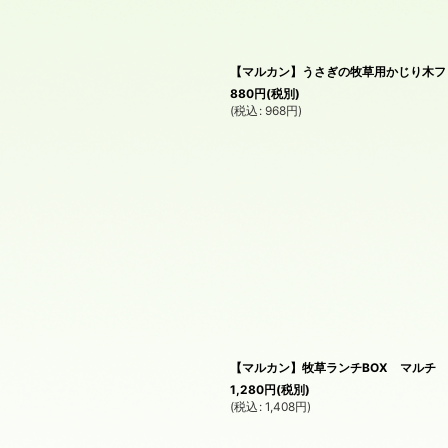
絞り込む
【マルカン】うさぎの牧草用かじり木フ
880
円
(税別)
(
税込
:
968
円
)
【マルカン】牧草ランチBOX マルチ
1,280
円
(税別)
(
税込
:
1,408
円
)