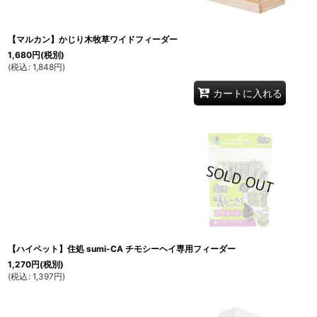
【マルカン】かじり木牧草ワイドフィーダー
1,680
円
(税別)
(
税込
:
1,848
円
)
カートに入れる
【ハイペット】住処 sumi-CA チモシーヘイ専用フィーダー
1,270
円
(税別)
(
税込
:
1,397
円
)