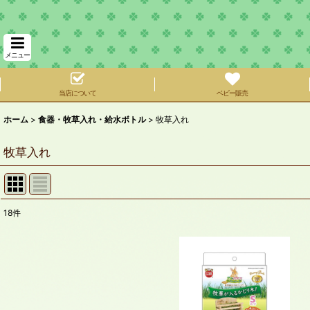
メニュー
当店について
ベビー販売
ホーム
>
食器・牧草入れ・給水ボトル
>
牧草入れ
牧草入れ
18
件
表示数
:
在庫あり
並び順
: