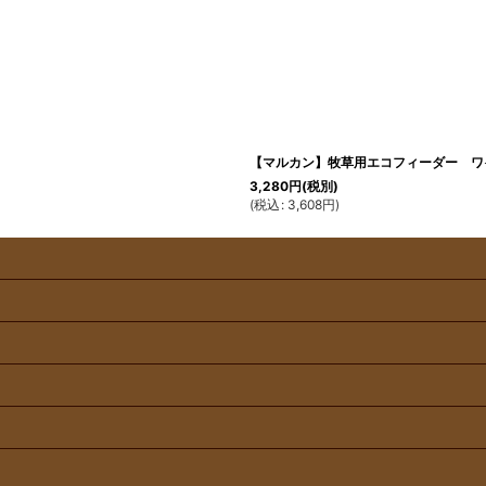
【マルカン】牧草用エコフィーダー ワ
3,280
円
(税別)
(
税込
:
3,608
円
)