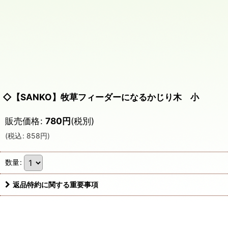
◇【SANKO】牧草フィーダーになるかじり木 小
販売価格
:
780
円
(税別)
(
税込
:
858
円
)
数量
:
返品特約に関する重要事項