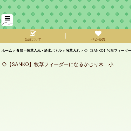
メニュー
当店について
ベビー販売
ホーム
>
食器・牧草入れ・給水ボトル
>
牧草入れ
>
◇【SANKO】牧草フィーダ
◇【SANKO】牧草フィーダーになるかじり木 小