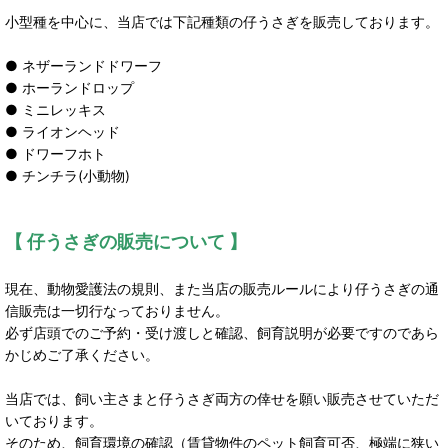
小型種を中心に、当店では下記種類の仔うさぎを販売しております。
● ネザーランドドワーフ
● ホーランドロップ
● ミニレッキス
● ライオンヘッド
● ドワーフホト
● チンチラ(小動物)
【 仔うさぎの販売について 】
現在、動物愛護法の規則、また当店の販売ルールにより仔うさぎの通
信販売は一切行なっておりません。
必ず店頭でのご予約・受け渡しと確認、飼育説明が必要ですのであら
かじめご了承ください。
当店では、飼い主さまと仔うさぎ両方の倖せを願い販売させていただ
いております。
そのため、飼育環境の確認（賃貸物件のペット飼育可否、極端に狭い