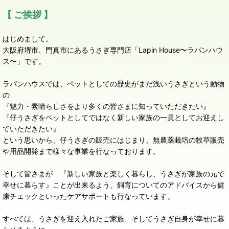
【 ご挨拶 】
はじめまして。
大阪府堺市、門真市にあるうさぎ専門店「Lapin House〜ラパンハウ
ス〜」です。
ラパンハウスでは、ペットとしての歴史がまだ浅いうさぎという動物
の
『魅力・素晴らしさをより多くの皆さまに知っていただきたい』
『仔うさぎをペットとしてではなく新しい家族の一員としてお迎えし
ていただきたい』
という思いから、仔うさぎの販売にはじまり、無農薬栽培の牧草販売
や用品開発まで様々な事業を行なっております。
そして皆さまが 『新しい家族と楽しく暮らし、うさぎが家族の元で
幸せに暮らす』ことが出来るよう、飼育についてのアドバイスから健
康チェックといったケアサポートも行なっています。
すべては、うさぎを迎え入れたご家族、そしてうさぎ自身が幸せに暮