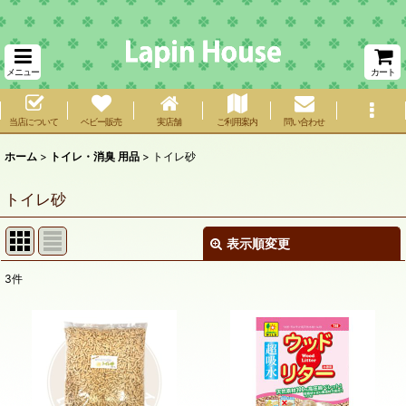
メニュー
カート
当店について
ベビー販売
実店舗
ご利用案内
問い合わせ
ホーム
>
トイレ・消臭 用品
>
トイレ砂
トイレ砂
表示順変更
閉じる
3
件
表示数
:
在庫あり
並び順
: