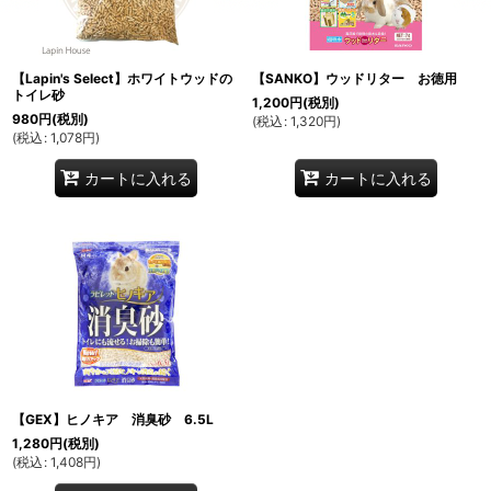
絞り込む
【Lapin's Select】ホワイトウッドの
【SANKO】ウッドリター お徳用
トイレ砂
1,200
円
(税別)
980
円
(税別)
(
税込
:
1,320
円
)
(
税込
:
1,078
円
)
カートに入れる
カートに入れる
【GEX】ヒノキア 消臭砂 6.5L
1,280
円
(税別)
(
税込
:
1,408
円
)