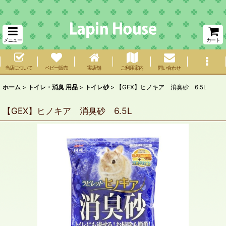
メニュー
カート
当店について
ベビー販売
実店舗
ご利用案内
問い合わせ
ホーム
>
トイレ・消臭 用品
>
トイレ砂
>
【GEX】ヒノキア 消臭砂 6.5L
【GEX】ヒノキア 消臭砂 6.5L