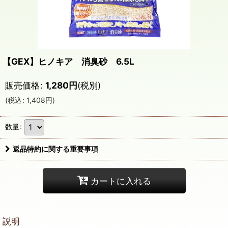
【GEX】ヒノキア 消臭砂 6.5L
販売価格
:
1,280
円
(税別)
(
税込
:
1,408
円
)
数量
:
返品特約に関する重要事項
カートに入れる
説明