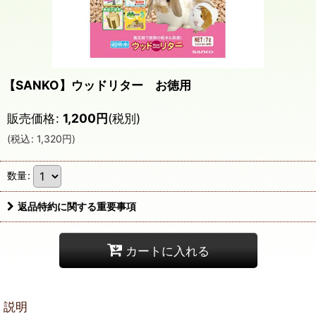
【SANKO】ウッドリター お徳用
販売価格
:
1,200
円
(税別)
(
税込
:
1,320
円
)
数量
:
返品特約に関する重要事項
カートに入れる
説明