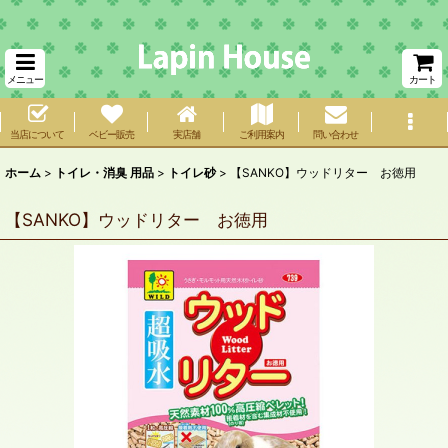
メニュー
カート
当店について
ベビー販売
実店舗
ご利用案内
問い合わせ
ホーム
>
トイレ・消臭 用品
>
トイレ砂
>
【SANKO】ウッドリター お徳用
【SANKO】ウッドリター お徳用