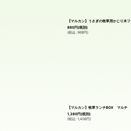
絞り込む
【マルカン】うさぎの牧草用かじり木フ
880
円
(税別)
(
税込
:
968
円
)
【マルカン】牧草ランチBOX マルチ
1,280
円
(税別)
(
税込
:
1,408
円
)