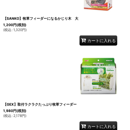
【SANKO】牧草フィーダーになるかじり木 大
1,200
円
(税別)
(
税込
:
1,320
円
)
カートに入れる
【GEX】取付ラクラクたっぷり牧草フィーダー
1,980
円
(税別)
(
税込
:
2,178
円
)
カートに入れる