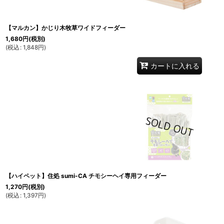
【マルカン】かじり木牧草ワイドフィーダー
1,680
円
(税別)
(
税込
:
1,848
円
)
カートに入れる
【ハイペット】住処 sumi-CA チモシーヘイ専用フィーダー
1,270
円
(税別)
(
税込
:
1,397
円
)