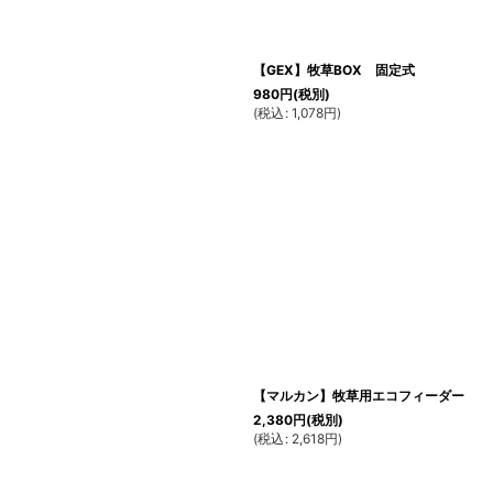
【GEX】牧草BOX 固定式
980
円
(税別)
(
税込
:
1,078
円
)
【マルカン】牧草用エコフィーダー
2,380
円
(税別)
(
税込
:
2,618
円
)