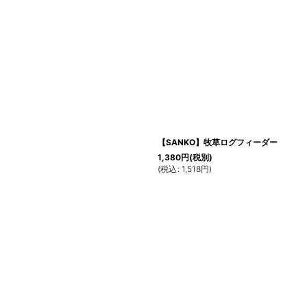
【SANKO】牧草ログフィーダー
1,380
円
(税別)
(
税込
:
1,518
円
)