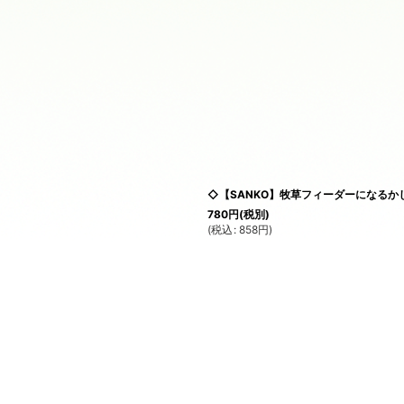
◇【SANKO】牧草フィーダーになるか
780
円
(税別)
(
税込
:
858
円
)