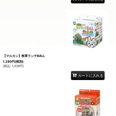
【マルカン】牧草ランチBALL
1,280
円
(税別)
(
税込
:
1,408
円
)
カートに入れる