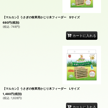
【マルカン】うさぎの牧草用かじり木フィーダー Sサイズ
680
円
(税別)
(
税込
:
748
円
)
カートに入れる
【マルカン】うさぎの牧草用かじり木フィーダー Lサイズ
1,480
円
(税別)
(
税込
:
1,628
円
)
カートに入れる