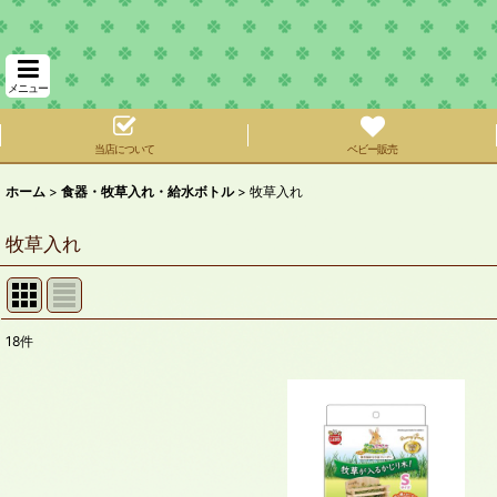
メニュー
当店について
ベビー販売
ホーム
>
食器・牧草入れ・給水ボトル
>
牧草入れ
牧草入れ
18
件
表示数
:
在庫あり
並び順
: