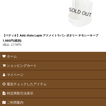
【ペティオ】Add.Ｍate Lapin アドメイトラパン ポタリー チモシーキープ
1,980
円
(税別)
(
税込
:
2,178
円
)
ホーム
ショッピングカート
マイページ
最近チェックしたアイテム
特定商取引法表示
ご利用案内