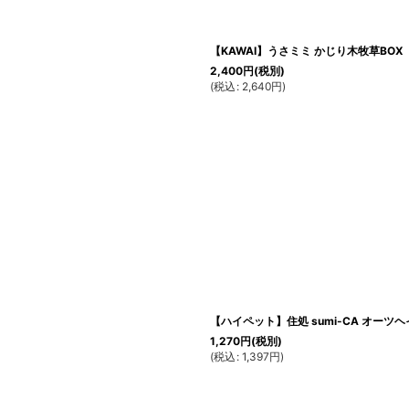
【KAWAI】うさミミ かじり木牧草BOX
2,400
円
(税別)
(
税込
:
2,640
円
)
【ハイペット】住処 sumi-CA オーツ
1,270
円
(税別)
(
税込
:
1,397
円
)