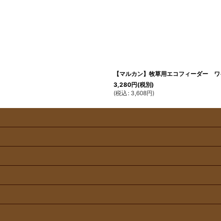
【マルカン】牧草用エコフィーダー ワ
3,280
円
(税別)
(
税込
:
3,608
円
)