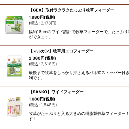
【GEX】取付ラクラクたっぷり牧草フィーダー
1,980
円
(税別)
(
税込
:
2,178
円
)
幅約18cmのワイド設計で牧草フィーダーで、たっぷ
ができます。 …
【マルカン】牧草用エコフィーダー
2,380
円
(税別)
(
税込
:
2,618
円
)
最後まで牧草をしっかり押さえるバネ式ストッパー付き
利です。
【SANKO】ワイドフィーダー
1,680
円
(税別)
(
税込
:
1,848
円
)
牧草がたっぷりと入る大きめの樹脂製牧草フィーダー！
す！