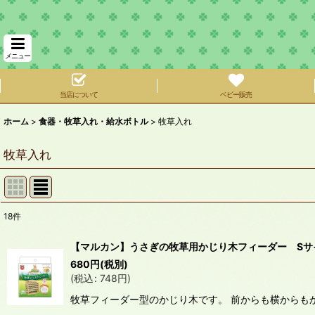
メニュー
当店について
ベビー販売
ホーム
>
食器・牧草入れ・給水ボトル
>
牧草入れ
牧草入れ
18
件
表示数
:
【マルカン】うさぎの牧草用かじり木フィーダー Sサ
在庫あり
680
円
(税別)
(
税込
:
748
円
)
並び順
:
牧草フィーダー型のかじり木です。 前からも横からも