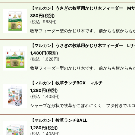
【マルカン】うさぎの牧草用かじり木フィーダー M
880
円
(税別)
(
税込
:
968
円
)
牧草フィーダー型のかじり木です。 前からも横からも
【マルカン】うさぎの牧草用かじり木フィーダー Lサ
1,480
円
(税別)
(
税込
:
1,628
円
)
牧草フィーダー型のかじり木です。 前からも横からも
【マルカン】牧草ランチBOX マルチ
1,280
円
(税別)
(
税込
:
1,408
円
)
シャープな形状で牧草がこぼれにくく、フタ付きでホコ
【マルカン】牧草ランチBALL
1,280
円
(税別)
(
税込
:
1,408
円
)