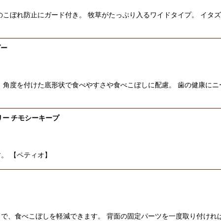
のこぼれ防止にガード付き。 牧草がたっぷり入るワイドタイプ。 イタ
ダー
 角度を付けた底形状で食べやすさや食べこぼしに配慮。 歯の健康にニ
タリー チモシーキープ
。 【ペティオ】
で、食べこぼしを軽減できます。 背面の固定パーツを一度取り付けれ