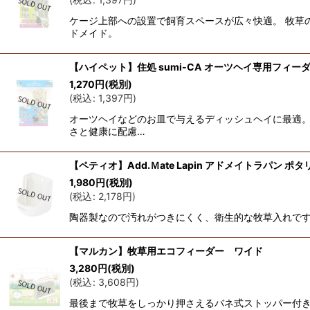
ケージ上部への設置で飼育スペースが広々快適。 牧草
ドメイド。
【ハイペット】住処 sumi-CA オーツヘイ専用フィー
1,270
円
(税別)
(
税込
:
1,397
円
)
オーツヘイなどのお皿で与えるディッシュヘイに最適。
さと健康に配慮…
【ペティオ】Add.Ｍate Lapin アドメイトラパン ポ
1,980
円
(税別)
(
税込
:
2,178
円
)
陶器製なので汚れがつきにくく、衛生的な牧草入れです
【マルカン】牧草用エコフィーダー ワイド
3,280
円
(税別)
(
税込
:
3,608
円
)
最後まで牧草をしっかり押さえるバネ式ストッパー付き