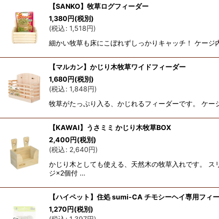
【SANKO】牧草ログフィーダー
1,380
円
(税別)
(
税込
:
1,518
円
)
細かい牧草も床にこぼれずしっかりキャッチ！ ケージ
【マルカン】かじり木牧草ワイドフィーダー
1,680
円
(税別)
(
税込
:
1,848
円
)
牧草がたっぷり入る、かじれるフィーダーです。 ケー
【KAWAI】うさミミ かじり木牧草BOX
2,400
円
(税別)
(
税込
:
2,640
円
)
かじり木としても使える、天然木の牧草入れです。 ス
ジ×2個付 …
【ハイペット】住処 sumi-CA チモシーヘイ専用フィ
1,270
円
(税別)
(
税込
:
1,397
円
)