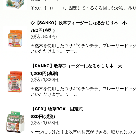
そのままコロコロ、固定してくるくる回しながら、吊り
◇【SANKO】牧草フィーダーになるかじり木 小
780
円
(税別)
(
税込
:
858
円
)
天然木を使用したウサギやチンチラ、プレーリードッグ
いいただけます。 ケー…
【SANKO】牧草フィーダーになるかじり木 大
1,200
円
(税別)
(
税込
:
1,320
円
)
天然木を使用したウサギやチンチラ、プレーリードッグ
いいただけます。 ケー…
【GEX】牧草BOX 固定式
980
円
(税別)
(
税込
:
1,078
円
)
ケージにつけたまま牧草の補充ができる、取り付けカン