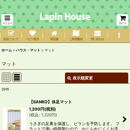
メニュー
カート
当店について
ベビー販売
実店舗
ご利用案内
問い合わせ
ホーム
>
ハウス・マット
>
マット
マット
表示順変更
閉じる
29
件
表示数
:
【SANKO】休足マット
在庫あり
1,200
円
(税別)
(
税込
:
1,320
円
)
並び順
:
うさぎの足裏を保護し、ビランを予防します。 フ
ラットで薄い樹脂製なので、かじられにくくお手