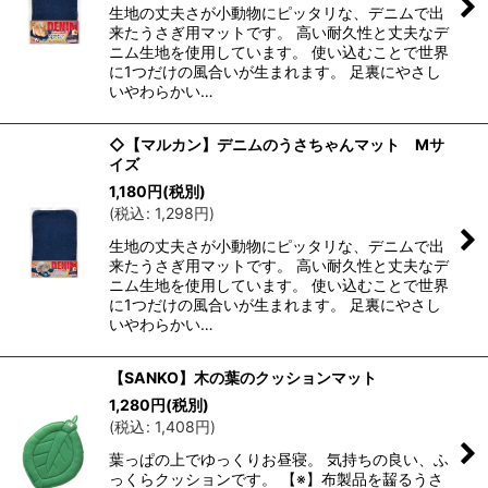
生地の丈夫さが小動物にピッタリな、デニムで出
来たうさぎ用マットです。 高い耐久性と丈夫なデ
ニム生地を使用しています。 使い込むことで世界
に1つだけの風合いが生まれます。 足裏にやさし
いやわらかい…
◇【マルカン】デニムのうさちゃんマット Mサ
イズ
1,180
円
(税別)
(
税込
:
1,298
円
)
生地の丈夫さが小動物にピッタリな、デニムで出
来たうさぎ用マットです。 高い耐久性と丈夫なデ
ニム生地を使用しています。 使い込むことで世界
に1つだけの風合いが生まれます。 足裏にやさし
いやわらかい…
【SANKO】木の葉のクッションマット
1,280
円
(税別)
(
税込
:
1,408
円
)
葉っぱの上でゆっくりお昼寝。 気持ちの良い、ふ
っくらクッションです。 【※】布製品を齧るうさ