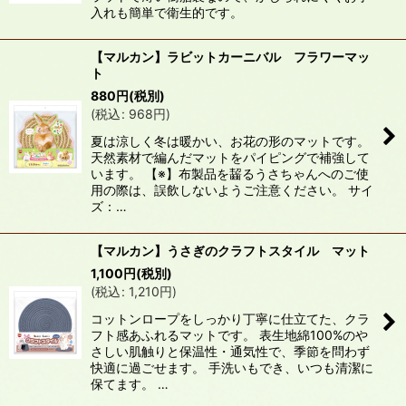
入れも簡単で衛生的です。
絞り込む
【マルカン】ラビットカーニバル フラワーマッ
ト
880
円
(税別)
(
税込
:
968
円
)
夏は涼しく冬は暖かい、お花の形のマットです。
天然素材で編んだマットをパイピングで補強して
います。 【※】布製品を齧るうさちゃんへのご使
用の際は、誤飲しないようご注意ください。 サイ
ズ：…
【マルカン】うさぎのクラフトスタイル マット
1,100
円
(税別)
(
税込
:
1,210
円
)
コットンロープをしっかり丁寧に仕立てた、クラ
フト感あふれるマットです。 表生地綿100%のや
さしい肌触りと保温性・通気性で、季節を問わず
快適に過ごせます。 手洗いもでき、いつも清潔に
保てます。 …