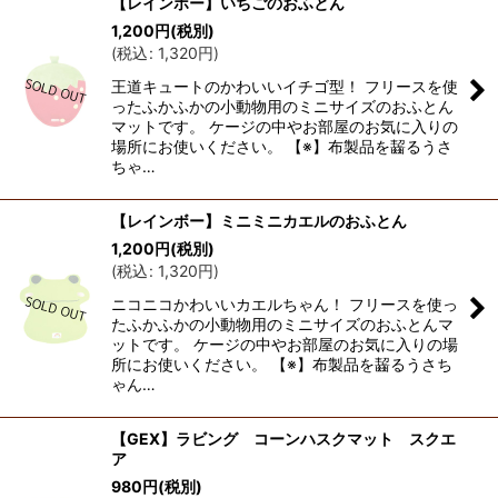
【レインボー】いちごのおふとん
1,200
円
(税別)
(
税込
:
1,320
円
)
王道キュートのかわいいイチゴ型！ フリースを使
ったふかふかの小動物用のミニサイズのおふとん
マットです。 ケージの中やお部屋のお気に入りの
場所にお使いください。 【※】布製品を齧るうさ
ちゃ…
【レインボー】ミニミニカエルのおふとん
1,200
円
(税別)
(
税込
:
1,320
円
)
ニコニコかわいいカエルちゃん！ フリースを使っ
たふかふかの小動物用のミニサイズのおふとんマ
ットです。 ケージの中やお部屋のお気に入りの場
所にお使いください。 【※】布製品を齧るうさち
ゃん…
【GEX】ラビング コーンハスクマット スクエ
ア
980
円
(税別)