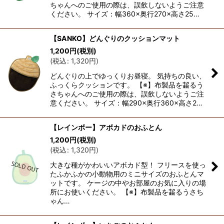
ちゃんへのご使用の際は、誤飲しないようご注意
ください。 サイズ：幅360×奥行270×高さ25…
【SANKO】どんぐりのクッションマット
1,200
円
(税別)
(
税込
:
1,320
円
)
どんぐりの上でゆっくりお昼寝。 気持ちの良い、
ふっくらクッションです。 【※】布製品を齧るう
さちゃんへのご使用の際は、誤飲しないようご注
意ください。 サイズ：幅290×奥行360×高さ2…
【レインボー】アボカドのおふとん
1,200
円
(税別)
(
税込
:
1,320
円
)
大きな種がかわいいアボカド型！ フリースを使っ
たふかふかの小動物用のミニサイズのおふとんマ
ットです。 ケージの中やお部屋のお気に入りの場
所にお使いください。 【※】布製品を齧るうさち
ゃん…