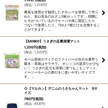
(
税込
:
1,210
円
)
農薬を使用せず栽培したチモシーを使用して作ら
れた、安心安全のおざぶ3枚セットです。 四隅に
ヒモがついているのでケージや床に固定したり、
つないで使用したり、汚れた1枚だけを交換するこ
とができます。 …
【SANKO】うさぎの足裏清潔マット
1,200
円
(税別)
(
税込
:
1,320
円
)
モール形状のマイクロファイバーが水分を素早く
吸水・表面はサラサラ。 オシッコの逆戻りが少な
い！ うさぎの足元を清潔に保つもこもこマット。
イージーホームの奥行きに使いやすいサイズで
す。 …
◇【マルカン】デニムのうさちゃんマット Sサ
イズ
780
円
(税別)
(
税込
:
858
円
)