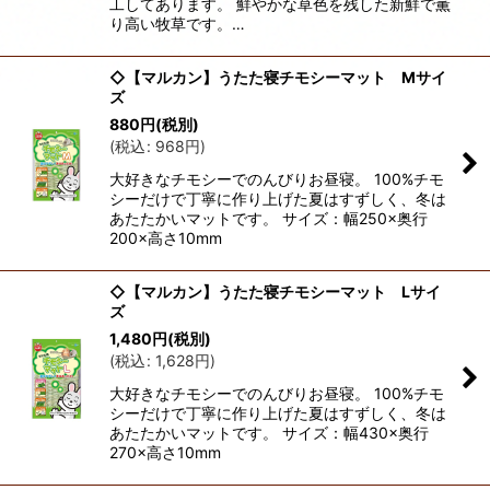
工してあります。 鮮やかな草色を残した新鮮で薫
り高い牧草です。…
◇【マルカン】うたた寝チモシーマット Mサイ
ズ
880
円
(税別)
(
税込
:
968
円
)
大好きなチモシーでのんびりお昼寝。 100%チモ
シーだけで丁寧に作り上げた夏はすずしく、冬は
あたたかいマットです。 サイズ：幅250×奥行
200×高さ10mm
◇【マルカン】うたた寝チモシーマット Lサイ
ズ
1,480
円
(税別)
(
税込
:
1,628
円
)
大好きなチモシーでのんびりお昼寝。 100%チモ
シーだけで丁寧に作り上げた夏はすずしく、冬は
あたたかいマットです。 サイズ：幅430×奥行
270×高さ10mm