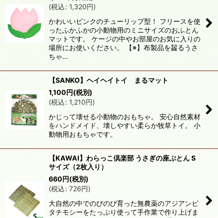
(
税込
:
1,320
円
)
かわいいピンクのチューリップ型！ フリースを使
ったふかふかの小動物用のミニサイズのおふとん
マットです。 ケージの中やお部屋のお気に入りの
場所にお使いください。 【※】布製品を齧るうさ
ちゃ…
【SANKO】ヘイヘイトイ まるマット
1,100
円
(税別)
(
税込
:
1,210
円
)
かじって壊せる小動物のおもちゃ。 安心自然素材
をハンドメイド、壊しやすい柔らか牧草トイ。 小
動物用おもちゃです。
【KAWAI】わらっこ倶楽部 うさぎの座ぶとん S
サイズ（2枚入り）
660
円
(税別)
(
税込
:
726
円
)
大自然の中でのびのび育った無農薬のアジアンビ
タチモシーをたっぷり使って手作業で作り上げま