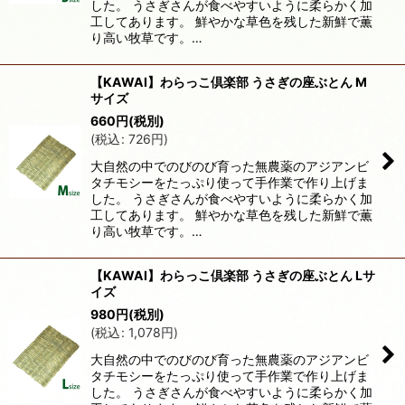
した。 うさぎさんが食べやすいように柔らかく加
工してあります。 鮮やかな草色を残した新鮮で薫
り高い牧草です。…
【KAWAI】わらっこ倶楽部 うさぎの座ぶとん M
サイズ
660
円
(税別)
(
税込
:
726
円
)
大自然の中でのびのび育った無農薬のアジアンビ
タチモシーをたっぷり使って手作業で作り上げま
した。 うさぎさんが食べやすいように柔らかく加
工してあります。 鮮やかな草色を残した新鮮で薫
り高い牧草です。…
【KAWAI】わらっこ倶楽部 うさぎの座ぶとん Lサ
イズ
980
円
(税別)
(
税込
:
1,078
円
)
大自然の中でのびのび育った無農薬のアジアンビ
タチモシーをたっぷり使って手作業で作り上げま
した。 うさぎさんが食べやすいように柔らかく加