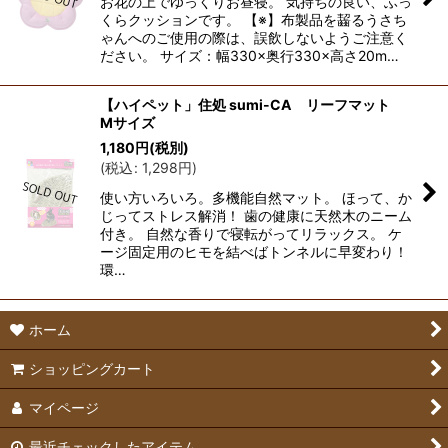
お花の上でゆっくりお昼寝。 気持ちの良い、ふっ
くらクッションです。 【※】布製品を齧るうさち
ゃんへのご使用の際は、誤飲しないようご注意く
ださい。 サイズ：幅330×奥行330×高さ20m…
【ハイペット」住処 sumi-CA リーフマット
Mサイズ
1,180
円
(税別)
(
税込
:
1,298
円
)
使い方いろいろ。多機能自然マット。 ほって、か
じってストレス解消！ 歯の健康に天然木のニーム
付き。 自然な香りで寝転がってリラックス。 ケ
ージ固定用のヒモを結べばトンネルに早変わり！
環…
ホーム
ショッピングカート
マイページ
最近チェックしたアイテム