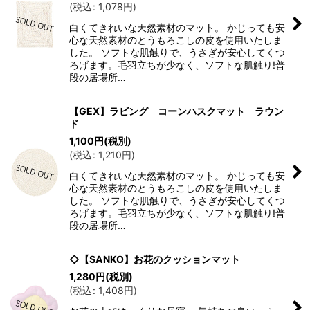
(
税込
:
1,078
円
)
白くてきれいな天然素材のマット。 かじっても安
心な天然素材のとうもろこしの皮を使用いたしま
した。 ソフトな肌触りで、うさぎが安心してくつ
ろげます。毛羽立ちが少なく、ソフトな肌触り!普
段の居場所…
【GEX】ラビング コーンハスクマット ラウン
ド
1,100
円
(税別)
(
税込
:
1,210
円
)
白くてきれいな天然素材のマット。 かじっても安
心な天然素材のとうもろこしの皮を使用いたしま
した。 ソフトな肌触りで、うさぎが安心してくつ
ろげます。毛羽立ちが少なく、ソフトな肌触り!普
段の居場所…
◇【SANKO】お花のクッションマット
1,280
円
(税別)
(
税込
:
1,408
円
)