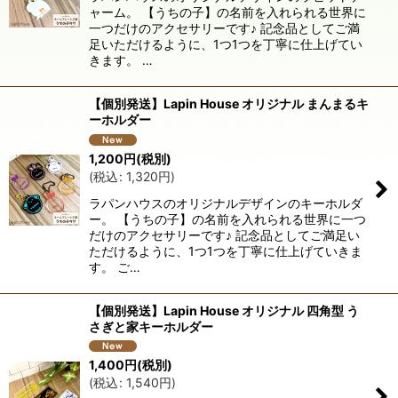
ャーム。 【うちの子】の名前を入れられる世界に
絞り込む
一つだけのアクセサリーです♪ 記念品としてご満
足いただけるように、1つ1つを丁寧に仕上げてい
きます。 …
【個別発送】Lapin House オリジナル まんまるキ
ーホルダー
1,200
円
(税別)
(
税込
:
1,320
円
)
ラパンハウスのオリジナルデザインのキーホルダ
ー。 【うちの子】の名前を入れられる世界に一つ
だけのアクセサリーです♪ 記念品としてご満足い
ただけるように、1つ1つを丁寧に仕上げていきま
す。 ご…
【個別発送】Lapin House オリジナル 四角型 う
さぎと家キーホルダー
1,400
円
(税別)
(
税込
:
1,540
円
)