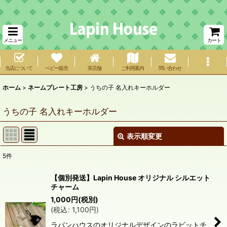
メニュー
カート
当店について
ベビー販売
実店舗
ご利用案内
問い合わせ
ホーム
>
ネームプレート工房
>
うちの子 名入れキーホルダー
うちの子 名入れキーホルダー
表示順変更
閉じる
5
件
表示数
:
【個別発送】Lapin House オリジナル シルエット
チャーム
在庫あり
1,000
円
(税別)
(
税込
:
1,100
円
)
並び順
:
ラパンハウスのオリジナルデザインのラビットチ