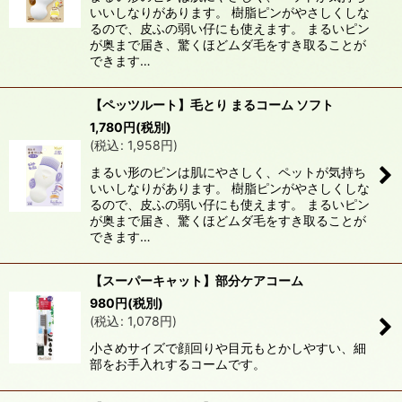
いいしなりがあります。 樹脂ピンがやさしくしな
並び順
:
るので、皮ふの弱い仔にも使えます。 まるいピン
が奥まで届き、驚くほどムダ毛をすき取ることが
できます…
絞り込む
【ペッツルート】毛とり まるコーム ソフト
1,780
円
(税別)
(
税込
:
1,958
円
)
まるい形のピンは肌にやさしく、ペットが気持ち
いいしなりがあります。 樹脂ピンがやさしくしな
るので、皮ふの弱い仔にも使えます。 まるいピン
が奥まで届き、驚くほどムダ毛をすき取ることが
できます…
【スーパーキャット】部分ケアコーム
980
円
(税別)
(
税込
:
1,078
円
)
小さめサイズで顔回りや目元もとかしやすい、細
部をお手入れするコームです。