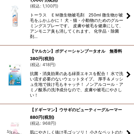
(
税込
:
1,100
円
)
トーラス ＥＭ微生物被毛剤 250ml 微生物が被
毛をふかふかに！ 犬・猫・小動物のためのグルー
ミングスプレーです。 皮膚や被毛を健康にして、
アンモニア臭も消してくれます。 化学品・除菌
剤…
【マルカン】ボディーシャンプータオル 無香料
380
円
(税別)
(
税込
:
418
円
)
抗菌・消臭効果のある緑茶エキスを配合！ 水で洗
い流す必要のないウェットタイプ。 厚手＆メッシ
ュ生地で抜け毛もキャッチ！ ノンアルコール・ア
ミノ酸系の洗浄成分なので、皮膚や被毛にやさし
い！
【ドギーマン】ウサギのビューティーグルーマー
880
円
(税別)
(
税込
:
968
円
)
肌にやさしく抜け毛ゴッソリ！ 小さなペットのた