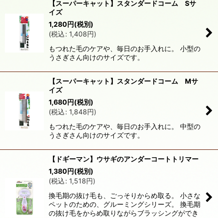
【スーパーキャット】スタンダードコーム Sサ
イズ
1,280
円
(税別)
(
税込
:
1,408
円
)
もつれた毛のケアや、毎日のお手入れに。 小型の
うさぎさん向けのサイズです。
【スーパーキャット】スタンダードコーム Mサ
イズ
1,680
円
(税別)
(
税込
:
1,848
円
)
もつれた毛のケアや、毎日のお手入れに。 中型の
うさぎさん向けのサイズです。
【ドギーマン】ウサギのアンダーコートトリマー
1,380
円
(税別)
(
税込
:
1,518
円
)
換毛期の抜け毛も、ごっそりからめ取る。 小さな
ペットのための、グルーミングシリーズ。 換毛期
の抜け毛をからめ取りながらブラッシングができ