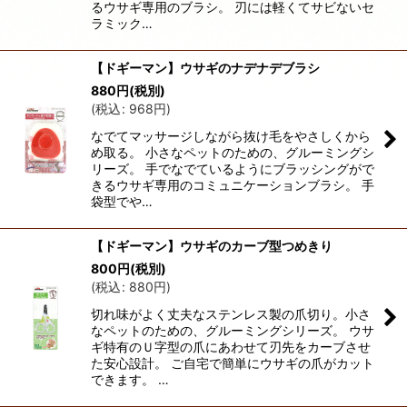
るウサギ専用のブラシ。 刃には軽くてサビないセ
ラミック…
【ドギーマン】ウサギのナデナデブラシ
880
円
(税別)
(
税込
:
968
円
)
なでてマッサージしながら抜け毛をやさしくから
め取る。 小さなペットのための、グルーミングシ
リーズ。 手でなでているようにブラッシングがで
きるウサギ専用のコミュニケーションブラシ。 手
袋型でや…
【ドギーマン】ウサギのカーブ型つめきり
800
円
(税別)
(
税込
:
880
円
)
切れ味がよく丈夫なステンレス製の爪切り。小さ
なペットのための、グルーミングシリーズ。 ウサ
ギ特有のＵ字型の爪にあわせて刃先をカーブさせ
た安心設計。 ご自宅で簡単にウサギの爪がカット
できます。 …