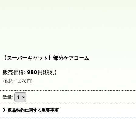
【スーパーキャット】部分ケアコーム
販売価格
:
980
円
(税別)
(
税込
:
1,078
円
)
数量
:
返品特約に関する重要事項