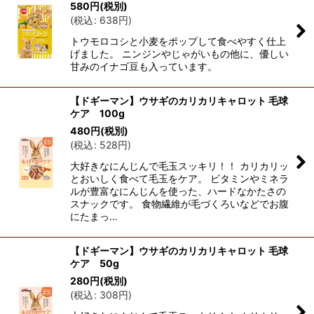
580
円
(税別)
(
税込
:
638
円
)
トウモロコシと小麦をポップして食べやすく仕上
げました。 ニンジンやじゃがいもの他に、優しい
甘みのイナゴ豆も入っています。
【ドギーマン】ウサギのカリカリキャロット 毛球
ケア 100g
480
円
(税別)
(
税込
:
528
円
)
大好きなにんじんで毛玉スッキリ！！ カリカリッ
とおいしく食べて毛玉をケア。 ビタミンやミネラ
ルが豊富なにんじんを使った、ハードなかたさの
スナックです。 食物繊維が毛づくろいなどでお腹
にたまっ…
【ドギーマン】ウサギのカリカリキャロット 毛球
ケア 50g
280
円
(税別)
(
税込
:
308
円
)