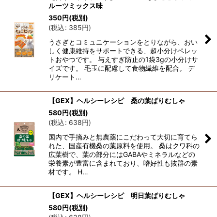
ルーツミックス味
350
円
(税別)
(
税込
:
385
円
)
うさぎとコミュニケーションをとりながら、おい
しく健康維持をサポートできる、超小分けペレッ
トおやつです。 与えすぎ防止の1袋3gの小分けサ
イズです。 毛玉に配慮して食物繊維を配合。 デ
リケート…
【GEX】ヘルシーレシピ 桑の葉ぱりむしゃ
580
円
(税別)
(
税込
:
638
円
)
国内で手摘みと無農薬にこだわって大切に育てら
れた、国産有機桑の葉原料を使用。 桑はクワ科の
広葉樹で、葉の部分にはGABAやミネラルなどの
栄養素が豊富に含まれており、嗜好性も抜群の素
材です。 H…
【GEX】ヘルシーレシピ 明日葉ぱりむしゃ
580
円
(税別)