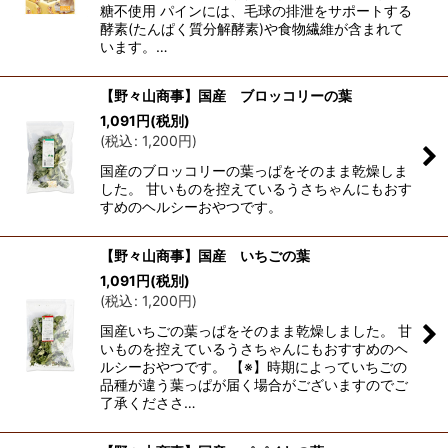
糖不使用 パインには、毛球の排泄をサポートする
酵素(たんぱく質分解酵素)や食物繊維が含まれて
います。…
【野々山商事】国産 ブロッコリーの葉
1,091
円
(税別)
(
税込
:
1,200
円
)
国産のブロッコリーの葉っぱをそのまま乾燥しま
した。 甘いものを控えているうさちゃんにもおす
すめのヘルシーおやつです。
【野々山商事】国産 いちごの葉
1,091
円
(税別)
(
税込
:
1,200
円
)
国産いちごの葉っぱをそのまま乾燥しました。 甘
いものを控えているうさちゃんにもおすすめのヘ
ルシーおやつです。 【※】時期によっていちごの
品種が違う葉っぱが届く場合がございますのでご
了承くだささ…