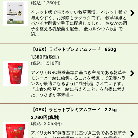
(
税込
:
1,760
円
)
ペレット状で与えやすい牧草習慣。 ペレット状で
与えやすく、お掃除もラクラクです。 牧草繊維と
パパイヤ酵素で毛玉に配慮しました。 おなかの調
子を整える乳酸菌を配合。 低カルシウム設計で
泌…
【GEX】ラビットプレミアムフード 850g
1,380
円
(税別)
(
税込
:
1,518
円
)
アメリカNRC飼養基準に基づき主食である乾草チ
モシーと一緒に給餌することを考慮して栄養バラ
ンスが最適になるように成分設計されています。
『主食の乾草と一緒に与えること』を前提に考え
た、うさぎが本来理…
【GEX】ラビットプレミアムフード 2.2kg
2,780
円
(税別)
(
税込
:
3,058
円
)
アメリカNRC飼養基準に基づき主食である乾草チ