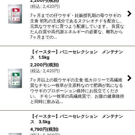
2,200
円
(税別)
(
税込
:
2,420
円
)
並び順
:
7ヶ月までの仔ウサギ・妊娠授乳期の母ウサギの
主食 初乳の主成分であるヌクレオチドを配合し、
絞り込む
元気なウサギに育つよう配慮しています。 良質な
たん白質や高代謝エネルギーの必要な、離乳から
7ヶ月までの…
【イースター】バニーセレクション メンテナン
ス 1.5kg
2,200
円
(税別)
(
税込
:
2,420
円
)
7ヶ月以上の親ウサギの主食 低カロリーで高繊維
質なチモシー牧草が主原料なので肥満が気になる
ウサギのプロポーション維持にお役立てくださ
い。 チモシー牧草の高繊維質で、お腹の健康維持
と同時に飲み込…
【イースター】バニーセレクション メンテナン
ス 3.5kg
4,790
円
(税別)