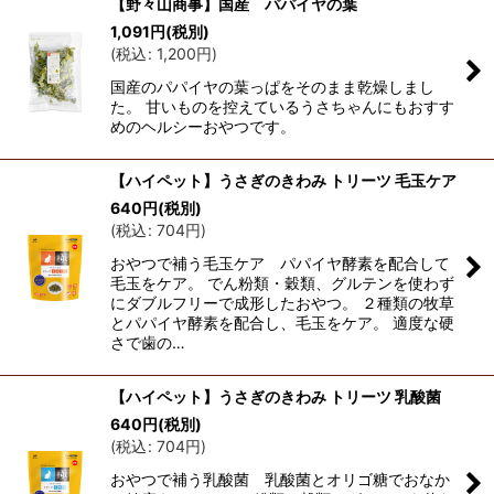
【野々山商事】国産 パパイヤの葉
1,091
円
(税別)
(
税込
:
1,200
円
)
国産のパパイヤの葉っぱをそのまま乾燥しまし
た。 甘いものを控えているうさちゃんにもおすす
めのヘルシーおやつです。
【ハイペット】うさぎのきわみ トリーツ 毛玉ケア
640
円
(税別)
(
税込
:
704
円
)
おやつで補う毛玉ケア パパイヤ酵素を配合して
毛玉をケア。 でん粉類・穀類、グルテンを使わず
にダブルフリーで成形したおやつ。 ２種類の牧草
とパパイヤ酵素を配合し、毛玉をケア。 適度な硬
さで歯の…
【ハイペット】うさぎのきわみ トリーツ 乳酸菌
640
円
(税別)
(
税込
:
704
円
)
おやつで補う乳酸菌 乳酸菌とオリゴ糖でおなか