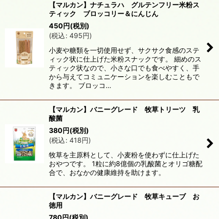
【マルカン】ナチュラハ グルテンフリー米粉ス
ティック ブロッコリー＆にんじん
450
円
(税別)
(
税込
:
495
円
)
小麦や糖類を一切使用せず、サクサク食感のステ
ィック状に仕上げた米粉スナックです。 細めのス
ティック状なので、小さな口でも食べやすく、手
から与えてコミュニケーションを楽しむこともで
きます。 ブロッコ…
【マルカン】バニーグレード 牧草トリーツ 乳
酸菌
380
円
(税別)
(
税込
:
418
円
)
牧草を主原料として、小麦粉を使わずに仕上げた
おやつです。 1粒に約8億個の乳酸菌とオリゴ糖配
合で、おなかの健康維持を助けます。
【マルカン】バニーグレード 牧草キューブ お
徳用
780
円
(税別)