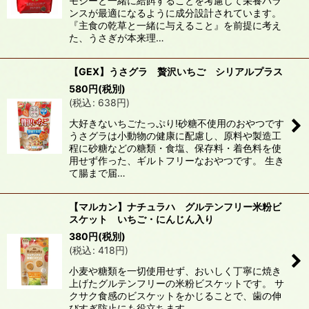
モシーと一緒に給餌することを考慮して栄養バラ
ンスが最適になるように成分設計されています。
『主食の乾草と一緒に与えること』を前提に考え
た、うさぎが本来理…
【GEX】うさグラ 贅沢いちご シリアルプラス
580
円
(税別)
(
税込
:
638
円
)
大好きないちごたっぷり!砂糖不使用のおやつです
うさグラは小動物の健康に配慮し、原料や製造工
程に砂糖などの糖類・食塩、保存料・着色料を使
用せず作った、ギルトフリーなおやつです。 生き
て腸まで届…
【マルカン】ナチュラハ グルテンフリー米粉ビ
スケット いちご・にんじん入り
380
円
(税別)
(
税込
:
418
円
)
小麦や糖類を一切使用せず、おいしく丁寧に焼き
上げたグルテンフリーの米粉ビスケットです。 サ
クサク食感のビスケットをかじることで、歯の伸
びすぎ防止にも役立ちます。