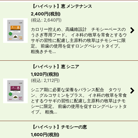
【ハイペット】恵 メンテナンス
2,400
円
(税別)
(
税込
:
2,640
円
)
カロリー控えめ、高繊維設計 チモシーベースの
うさぎ専用フード。 イネ科の牧草を常食とするウ
サギの習性に配慮し主原料の牧草はチモシーに限
定。 前歯の使用を促すロングペレットタイプ。
粗挽きチモ…
【ハイペット】恵 シニア
1,920
円
(税別)
(
税込
:
2,112
円
)
シニア期に必要な栄養をバランス配合 タウリ
ン、グルコサミンをプラス。 イネ科の牧草を常食
とするウサギの習性に配慮し主原料の牧草はチモ
シーに限定。 前歯の使用を促すロングペレットタ
イプ。 粗挽…
【ハイペット】チモシーの恵
1,600
円
(税別)