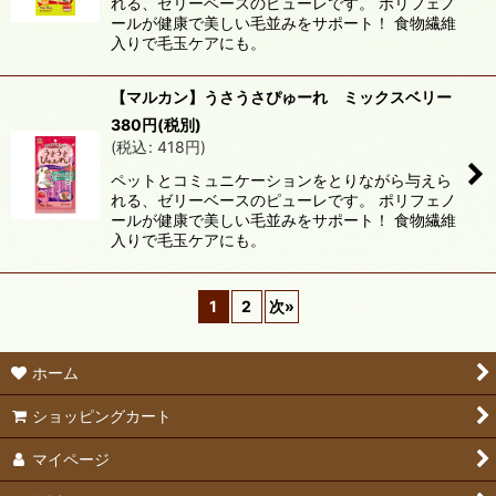
れる、ゼリーベースのピューレです。 ポリフェノ
ールが健康で美しい毛並みをサポート！ 食物繊維
入りで毛玉ケアにも。
【マルカン】うさうさぴゅーれ ミックスベリー
380
円
(税別)
(
税込
:
418
円
)
ペットとコミュニケーションをとりながら与えら
れる、ゼリーベースのピューレです。 ポリフェノ
ールが健康で美しい毛並みをサポート！ 食物繊維
入りで毛玉ケアにも。
1
2
次
»
ホーム
ショッピングカート
マイページ