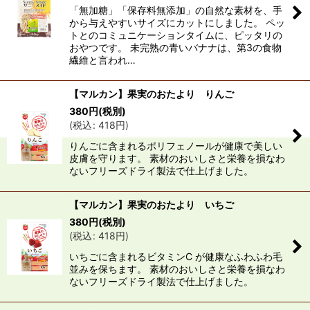
「無加糖」「保存料無添加」の自然な素材を、手
から与えやすいサイズにカットにしました。 ペッ
トとのコミュニケーションタイムに、ピッタリの
おやつです。 未完熟の青いバナナは、第3の食物
繊維と言われ…
【マルカン】果実のおたより りんご
380
円
(税別)
(
税込
:
418
円
)
りんごに含まれるポリフェノールが健康で美しい
皮膚を守ります。 素材のおいしさと栄養を損なわ
ないフリーズドライ製法で仕上げました。
【マルカン】果実のおたより いちご
380
円
(税別)
(
税込
:
418
円
)
いちごに含まれるビタミンC が健康なふわふわ毛
並みを保ちます。 素材のおいしさと栄養を損なわ
ないフリーズドライ製法で仕上げました。