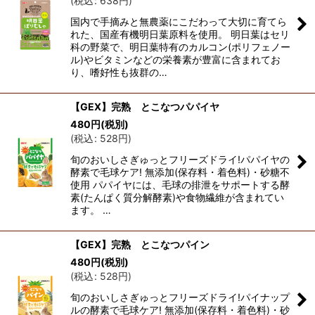
(
税込
:
638
円
)
国内で手摘みと無農薬にこだわって大切に育てら
れた、国産有機明日葉原料を使用。 明日葉はセリ
科の野菜で、明日葉特有のカルコン(ポリフェノー
ル)やビタミンなどの栄養素が豊富に含まれてお
り、嗜好性も抜群の…
【GEX】完熟 とこなつパパイヤ
480
円
(税別)
(
税込
:
528
円
)
旬のおいしさぎゅっとフリーズドライ!パパイヤの
酵素で毛球ケア! 無添加(保存料・着色料)・砂糖不
使用 パパイヤには、毛球の排泄をサポートする酵
素(たんぱく質分解酵素)や食物繊維が含まれてい
ます。 …
【GEX】完熟 とこなつパイン
480
円
(税別)
(
税込
:
528
円
)
旬のおいしさぎゅっとフリーズドライ!パイナップ
ルの酵素で毛球ケア! 無添加(保存料・着色料)・砂