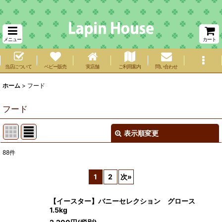
メニュー
カート
当店について
ベビー販売
実店舗
ご利用案内
問い合わせ
ホーム
>
フード
フード
表示順変更
閉じる
88
件
サブカテゴリ
:
1
2
次
»
表示数
:
【イースター】バニーセレクション グロース
1.5kg
在庫あり