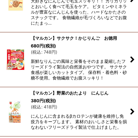
大好きなにんじんで毛玉スッキリ！！ カリカリッ
とおいしく食べて毛玉をケア。 ビタミンやミネラ
ルが豊富なにんじんを使った、ハードなかたさの
スナックです。 食物繊維が毛づくろいなどでお腹
にたまっ…
【マルカン】サクサク！かじりんご お徳用
680
円
(税別)
(
税込
:
748
円
)
新鮮なりんごの風味と栄養をそのまま凝縮したフ
リーズドライ製法の自然派おやつです。 サクサク
食感が楽しいカットタイプ。 保存料・着色料・砂
糖不使用。食物繊維でお腹スッキリ！
【マルカン】野菜のおたより にんじん
380
円
(税別)
(
税込
:
418
円
)
にんじんに含まれるβカロテンが健康を維持し免
疫力をキープします。 素材のおいしさと栄養を損
なわないフリーズドライ製法で仕上げました。