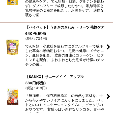
の健康をケア。 でん粉類・穀類、グルテンを使わ
ずにダブルフリーで成形したおやつ。 乳酸球菌と
乳酸桿菌の２種類を配合し、お腹をケア。 適度な
硬さで歯…
【ハイペット】うさぎのきわみ トリーツ 毛艶ケア
640
円
(税別)
(
税込
:
704
円
)
でん粉類・小麦粉を使わずにダブルフリーで成形
した草食小動物用おやつ。 毛艶の健康にメチオニ
ン、亜鉛を配合。 皮膚の健康にコラーゲン、ビタ
ミンＥを配合。 ふわふわとした毛並が特徴のチン
チラの栄…
【SANKO】サニーメイド アップル
380
円
(税別)
(
税込
:
418
円
)
「無加糖」「保存料無添加」の自然な素材を、手
から与えやすいサイズにカットにしました。 ペッ
トとのコミュニケーションタイムに、ピッタリの
おやつです。 甘酸っぱい新鮮なリンゴを、食べや