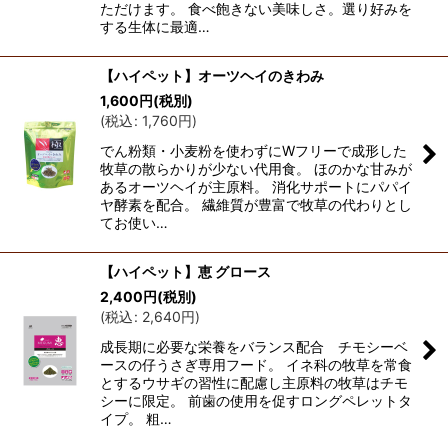
ただけます。 食べ飽きない美味しさ。選り好みを
する生体に最適…
【ハイペット】オーツヘイのきわみ
1,600
円
(税別)
(
税込
:
1,760
円
)
でん粉類・小麦粉を使わずにWフリーで成形した
牧草の散らかりが少ない代用食。 ほのかな甘みが
あるオーツヘイが主原料。 消化サポートにパパイ
ヤ酵素を配合。 繊維質が豊富で牧草の代わりとし
てお使い…
【ハイペット】恵 グロース
2,400
円
(税別)
(
税込
:
2,640
円
)
成長期に必要な栄養をバランス配合 チモシーベ
ースの仔うさぎ専用フード。 イネ科の牧草を常食
とするウサギの習性に配慮し主原料の牧草はチモ
シーに限定。 前歯の使用を促すロングペレットタ
イプ。 粗…