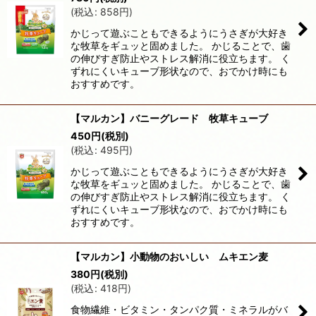
(
税込
:
858
円
)
かじって遊ぶこともできるようにうさぎが大好き
な牧草をギュッと固めました。 かじることで、歯
の伸びすぎ防止やストレス解消に役立ちます。 く
ずれにくいキューブ形状なので、おでかけ時にも
おすすめです。
【マルカン】バニーグレード 牧草キューブ
450
円
(税別)
(
税込
:
495
円
)
かじって遊ぶこともできるようにうさぎが大好き
な牧草をギュッと固めました。 かじることで、歯
の伸びすぎ防止やストレス解消に役立ちます。 く
ずれにくいキューブ形状なので、おでかけ時にも
おすすめです。
【マルカン】小動物のおいしい ムキエン麦
380
円
(税別)
(
税込
:
418
円
)
食物繊維・ビタミン・タンパク質・ミネラルがバ