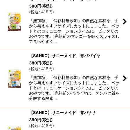
380
円
(税別)
(
税込
:
418
円
)
「無加糖」「保存料無添加」の自然な素材を、手
から与えやすいサイズにカットにしました。 ペッ
トとのコミュニケーションタイムに、ピッタリの
おやつです。 完熟前のマンゴーを細くスライスし
て食べやすく…
【SANKO】サニーメイド 青パパイヤ
380
円
(税別)
(
税込
:
418
円
)
「無加糖」「保存料無添加」の自然な素材を、手
から与えやすいサイズにカットにしました。 ペッ
トとのコミュニケーションタイムに、ピッタリの
おやつです。 完熟前のパパイヤは、タンパク質を
分解する酵素…
【SANKO】サニーメイド 青バナナ
380
円
(税別)
(
税込
:
418
円
)