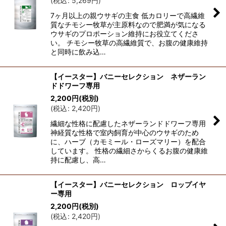
(
税込
:
5,269
円
)
7ヶ月以上の親ウサギの主食 低カロリーで高繊維
質なチモシー牧草が主原料なので肥満が気になる
ウサギのプロポーション維持にお役立てくださ
い。 チモシー牧草の高繊維質で、お腹の健康維持
と同時に飲み込…
【イースター】バニーセレクション ネザーラン
ドドワーフ専用
2,200
円
(税別)
(
税込
:
2,420
円
)
繊細な性格に配慮したネザーランドドワーフ専用
神経質な性格で室内飼育が中心のウサギのため
に、ハーブ（カモミール・ローズマリー）を配合
しています。 性格の繊細さからくるお腹の健康維
持に配慮し、高…
【イースター】バニーセレクション ロップイヤ
ー専用
2,200
円
(税別)
(
税込
:
2,420
円
)