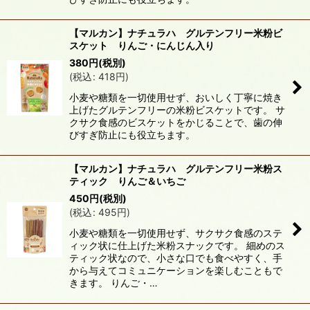
【マルカン】ナチュラハ グルテンフリー米粉ビ
スケット りんご・にんじん入り
380
円
(税別)
(
税込
:
418
円
)
小麦や糖類を一切使用せず、おいしく丁寧に焼き
上げたグルテンフリーの米粉ビスケットです。 サ
クサク食感のビスケットをかじることで、歯の伸
びすぎ防止にも役立ちます。
【マルカン】ナチュラハ グルテンフリー米粉ス
ティック りんご＆いちご
450
円
(税別)
(
税込
:
495
円
)
小麦や糖類を一切使用せず、サクサク食感のステ
ィック状に仕上げた米粉スナックです。 細めのス
ティック状なので、小さな口でも食べやすく、手
から与えてコミュニケーションを楽しむこともで
きます。 りんご・…