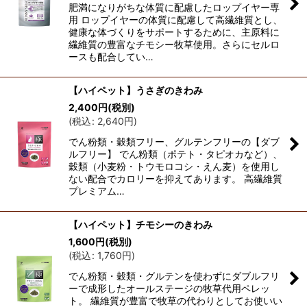
肥満になりがちな体質に配慮したロップイヤー専
用 ロップイヤーの体質に配慮して高繊維質とし、
健康な体づくりをサポートするために、主原料に
繊維質の豊富なチモシー牧草使用。さらにセルロ
ースも配合してい…
【ハイペット】うさぎのきわみ
2,400
円
(税別)
(
税込
:
2,640
円
)
でん粉類・穀類フリー、グルテンフリーの【ダブ
ルフリー】 でん粉類（ポテト・タピオカなど）、
穀類（小麦粉・トウモロコシ・えん麦）を使用し
ない配合でカロリーを抑えてあります。 高繊維質
プレミアム…
【ハイペット】チモシーのきわみ
1,600
円
(税別)
(
税込
:
1,760
円
)
でん粉類・穀類・グルテンを使わずにダブルフリ
ーで成形したオールステージの牧草代用ペレッ
ト。 繊維質が豊富で牧草の代わりとしてお使いい