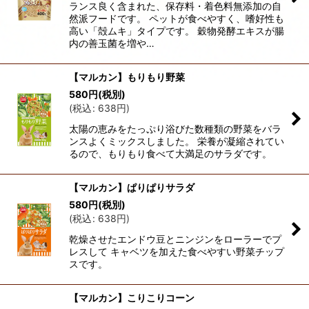
ランス良く含まれた、保存料・着色料無添加の自
然派フードです。 ペットが食べやすく、嗜好性も
高い「殻ムキ」タイプです。 穀物発酵エキスが腸
内の善玉菌を増や…
【マルカン】もりもり野菜
580
円
(税別)
(
税込
:
638
円
)
太陽の恵みをたっぷり浴びた数種類の野菜をバラ
ンスよくミックスしました。 栄養が凝縮されてい
るので、もりもり食べて大満足のサラダです。
【マルカン】ぱりぱりサラダ
580
円
(税別)
(
税込
:
638
円
)
乾燥させたエンドウ豆とニンジンをローラーでプ
レスして キャベツを加えた食べやすい野菜チップ
スです。
【マルカン】こりこりコーン