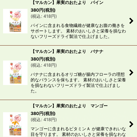
【マルカン】果実のおたより パイン
380
円
(税別)
(
税込
:
418
円
)
パインに含まれる食物繊維が健康なお腹の働きを
サポートします。 素材のおいしさと栄養を損なわ
ないフリーズドライ製法で仕上げました。
【マルカン】果実のおたより バナナ
380
円
(税別)
(
税込
:
418
円
)
バナナに含まれるオリゴ糖が腸内フローラの理想
的なバランスを保ちます。 素材のおいしさと栄養
を損なわないフリーズドライ製法で仕上げまし
た。
【マルカン】果実のおたより マンゴー
380
円
(税別)
(
税込
:
418
円
)
マンゴーに含まれるビタミンＡ が健康できれいな
目を守ります。 素材のおいしさと栄養を損なわな