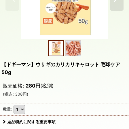
【ドギーマン】ウサギのカリカリキャロット 毛球ケア
50g
販売価格
:
280
円
(税別)
(
税込
:
308
円
)
数量
:
返品特約に関する重要事項