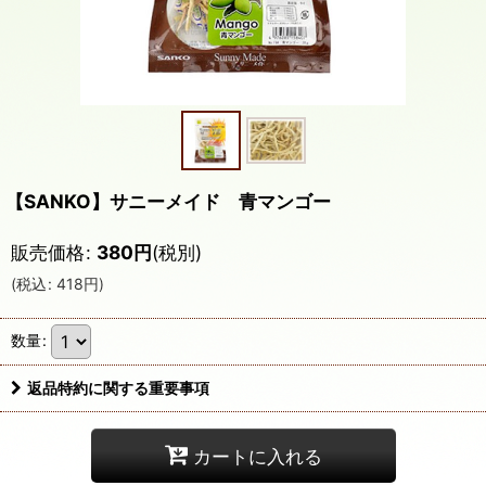
【SANKO】サニーメイド 青マンゴー
販売価格
:
380
円
(税別)
(
税込
:
418
円
)
数量
:
返品特約に関する重要事項
カートに入れる