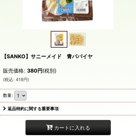
【SANKO】サニーメイド 青パパイヤ
販売価格
:
380
円
(税別)
(
税込
:
418
円
)
数量
:
返品特約に関する重要事項
カートに入れる