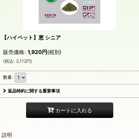
【ハイペット】恵 シニア
販売価格
:
1,920
円
(税別)
(
税込
:
2,112
円
)
数量
:
返品特約に関する重要事項
カートに入れる
説明