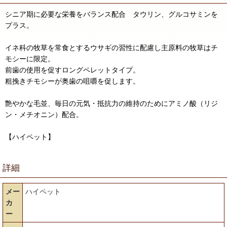
シニア期に必要な栄養をバランス配合 タウリン、グルコサミンを
プラス。
イネ科の牧草を常食とするウサギの習性に配慮し主原料の牧草はチ
モシーに限定。
前歯の使用を促すロングペレットタイプ。
粗挽きチモシーが奥歯の咀嚼を促します。
艶やかな毛並、毎日の元気・抵抗力の維持のためにアミノ酸（リジ
ン・メチオニン）配合。
【ハイペット】
詳細
メー
ハイペット
カ
ー