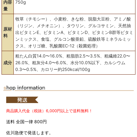
内容
750g
量
牧草（チモシー）、小麦粉、きな粉、脱脂大豆粉、アミノ酸
（リジン、メチオニン）、タウリン、グルコサミン、天然抽
原材
出ビタミンE、ビタミンA、ビタミンD、ビタミンB群等ビタミ
料
ンミックス、食塩、グルコン酸亜鉛、硫酸鉄等ミネラルミッ
クス、オリゴ糖、乳酸菌EC-12（殺菌処理）
粗たん白質14.0〜16.0%、粗脂肪2.5〜3.5%、粗繊維22.0〜
成分
26.0%、粗灰分4.0〜6.0%、水分10.0%以下、カルシウム
0.3〜0.5%、カロリー約250kcal/100g
商品購入代金（税抜）6,000円以上で送料無料！
送料 全国一律 800円
佐川急便で発送します。