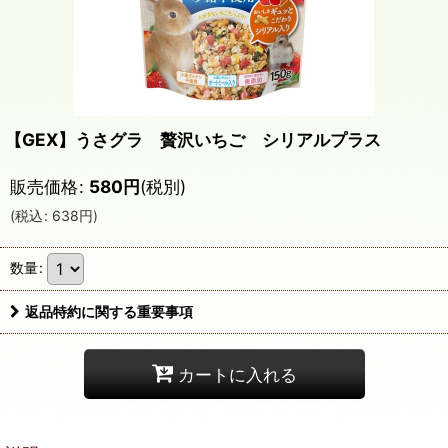
【GEX】うさグラ 贅沢いちご シリアルプラス
販売価格
:
580
円
(税別)
(
税込
:
638
円
)
数量
:
返品特約に関する重要事項
カートに入れる