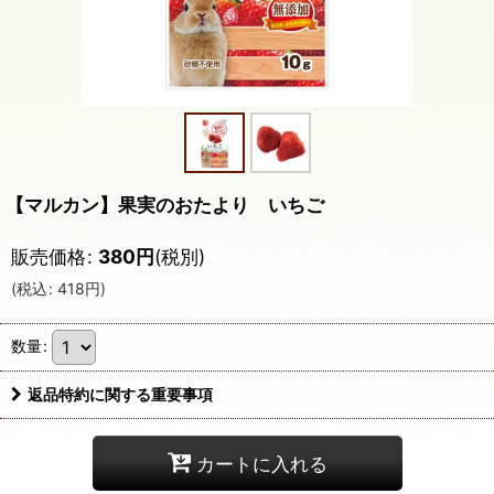
【マルカン】果実のおたより いちご
販売価格
:
380
円
(税別)
(
税込
:
418
円
)
数量
:
返品特約に関する重要事項
カートに入れる