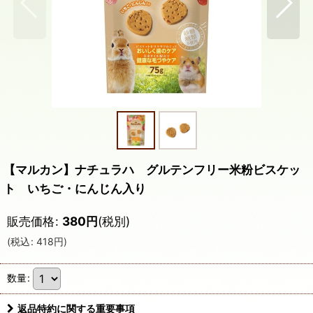
【マルカン】ナチュラハ グルテンフリー米粉ビスケッ
ト いちご・にんじん入り
販売価格
:
380
円
(税別)
(
税込
:
418
円
)
数量
:
返品特約に関する重要事項