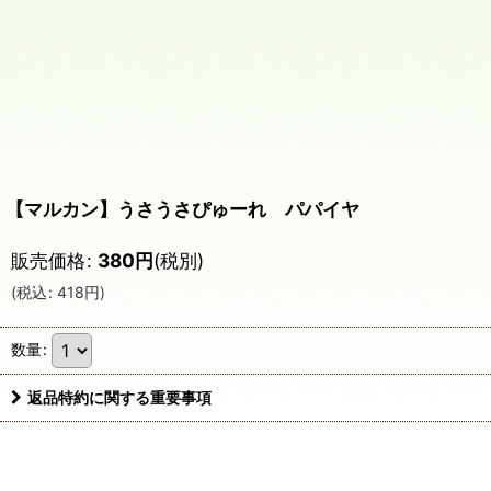
【マルカン】うさうさぴゅーれ パパイヤ
販売価格
:
380
円
(税別)
(
税込
:
418
円
)
数量
:
返品特約に関する重要事項