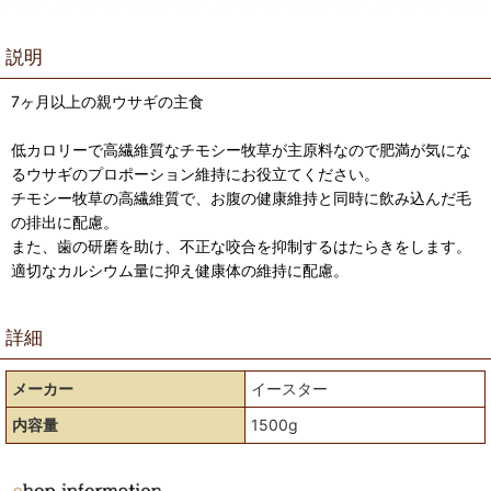
説明
7ヶ月以上の親ウサギの主食
低カロリーで高繊維質なチモシー牧草が主原料なので肥満が気にな
るウサギのプロポーション維持にお役立てください。
チモシー牧草の高繊維質で、お腹の健康維持と同時に飲み込んだ毛
の排出に配慮。
また、歯の研磨を助け、不正な咬合を抑制するはたらきをします。
適切なカルシウム量に抑え健康体の維持に配慮。
詳細
メーカー
イースター
内容量
1500g