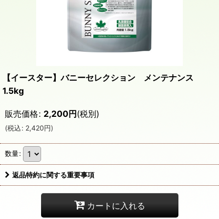
【イースター】バニーセレクション メンテナンス
1.5kg
販売価格
:
2,200
円
(税別)
(
税込
:
2,420
円
)
数量
:
返品特約に関する重要事項
カートに入れる