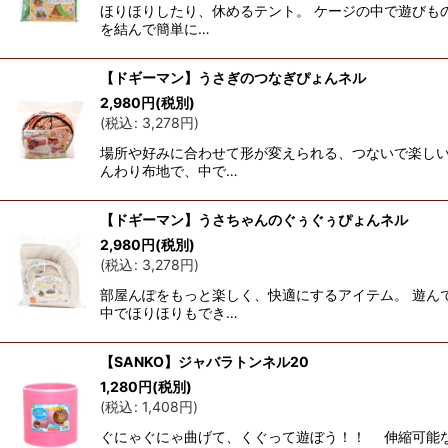
ほりほりしたり、休めるテント。 ケージの中で遊びも
を結んで簡単に…
【ドギーマン】うさぎのつなぎぴょんネル
2,980
円
(税別)
(
税込
:
3,278
円
)
場所や好みに合わせて形が変えられる、つないで楽しい
んわり布地で、中で…
【ドギーマン】うさちゃんのぐぅぐぅぴょんネル
2,980
円
(税別)
(
税込
:
3,278
円
)
部屋んぽをもっと楽しく、快適にするアイテム。 遊ん
中でほりほりもでき…
【SANKO】ジャバラトンネル20
1,280
円
(税別)
(
税込
:
1,408
円
)
ぐにゃぐにゃ曲げて、くぐって遊ぼう！！ 伸縮可能なも