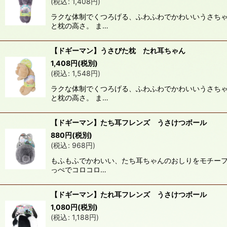
(
税込
:
1,408
円
)
並び順
:
ラクな体制でくつろげる、ふわふわでかわいいうさちゃ
と枕の高さ。 ま…
【ドギーマン】うさぴた枕 たれ耳ちゃん
1,408
円
(税別)
(
税込
:
1,548
円
)
ラクな体制でくつろげる、ふわふわでかわいいうさちゃ
と枕の高さ。 ま…
【ドギーマン】たち耳フレンズ うさけつボール
880
円
(税別)
(
税込
:
968
円
)
もふもふでかわいい、たち耳ちゃんのおしりをモチーフ
っぺでコロコロ…
【ドギーマン】たれ耳フレンズ うさけつボール
1,080
円
(税別)
(
税込
:
1,188
円
)