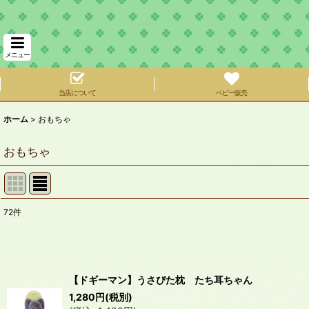
メニュー
当店について
ベビー販売
ホーム
>
おもちゃ
おもちゃ
72
件
サブカテゴリ
:
表示数
:
【ドギーマン】うさぴた枕 たち耳ちゃん
在庫あり
1,280
円
(税別)