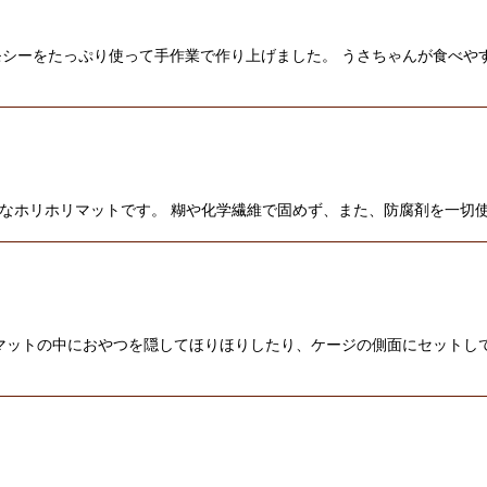
シーをたっぷり使って手作業で作り上げました。 うさちゃんが食べや
心なホリホリマットです。 糊や化学繊維で固めず、また、防腐剤を一切
マットの中におやつを隠してほりほりしたり、ケージの側面にセットして