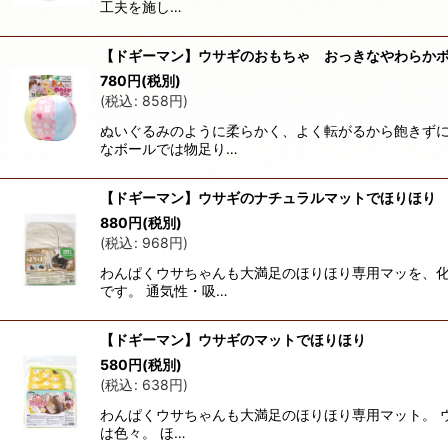
工夫を施し…
【ドギーマン】ウサギのおもちゃ おっきなやわらか
780
円
(税別)
(
税込
:
858
円
)
ぬいぐるみのように柔らかく、よく転がるから飽きずに
なボールでは物足り…
【ドギーマン】ウサギのナチュラルマットでほりほり
880
円
(税別)
(
税込
:
968
円
)
わんぱくウサちゃんも大満足のほりほり専用マッを、化
です。 通気性・吸…
【ドギーマン】ウサギのマットでほりほり
580
円
(税別)
(
税込
:
638
円
)
わんぱくウサちゃんも大満足のほりほり専用マット。 
は色々。 ほ…