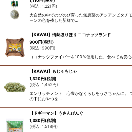
1,110
円
(税別)
(
税込
:
1,221
円
)
大自然の中でのびのび育った無農薬のアジアンビタチモ
ーンの色を残した新鮮で…
【KAWAI】情熱ほりほり ココナッツランド
900
円
(税別)
(
税込
:
990
円
)
ココナッツファイバーを100％使用した、食べても安
【KAWAI】もじゃもじゃ
1,320
円
(税別)
(
税込
:
1,452
円
)
エンリッチメント 心豊かなくらしをうさちゃんに。 
の中におやつを…
【ドギーマン】うさんぴんぐ
1,380
円
(税別)
(
税込
:
1,518
円
)