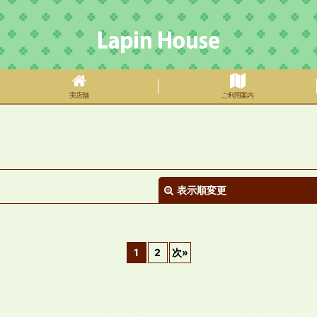
実店舗
ご利用案内
表示順変更
1
2
次
»