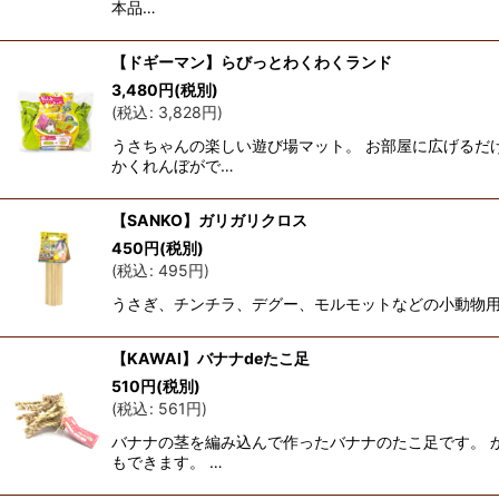
本品…
【ドギーマン】らびっとわくわくランド
3,480
円
(税別)
(
税込
:
3,828
円
)
うさちゃんの楽しい遊び場マット。 お部屋に広げるだ
かくれんぼがで…
【SANKO】ガリガリクロス
450
円
(税別)
(
税込
:
495
円
)
うさぎ、チンチラ、デグー、モルモットなどの小動物用
【KAWAI】バナナdeたこ足
510
円
(税別)
(
税込
:
561
円
)
バナナの茎を編み込んで作ったバナナのたこ足です。 
もできます。 …