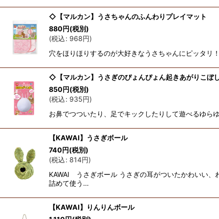
◇【マルカン】うさちゃんのふんわりプレイマット
880
円
(税別)
(
税込
:
968
円
)
穴をほりほりするのが大好きなうさちゃんにピッタリ！
◇【マルカン】うさぎのぴょんぴょん起きあがりこぼ
850
円
(税別)
(
税込
:
935
円
)
お鼻でつついたり、足でキックしたりして遊べるゆらゆ
【KAWAI】うさぎボール
740
円
(税別)
(
税込
:
814
円
)
KAWAI うさぎボール うさぎの耳がついたかわいい
詰めて使う…
【KAWAI】りんりんボール