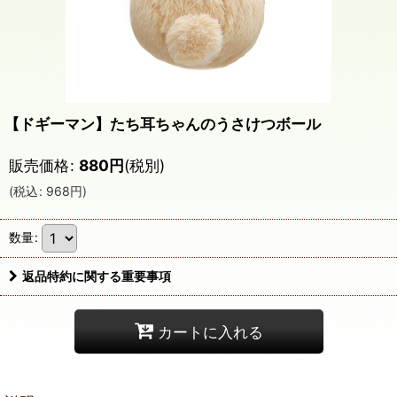
【ドギーマン】たち耳ちゃんのうさけつボール
販売価格
:
880
円
(税別)
(
税込
:
968
円
)
数量
:
返品特約に関する重要事項
カートに入れる