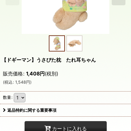
【ドギーマン】うさぴた枕 たれ耳ちゃん
販売価格
:
1,408
円
(税別)
(
税込
:
1,548
円
)
数量
:
返品特約に関する重要事項
カートに入れる