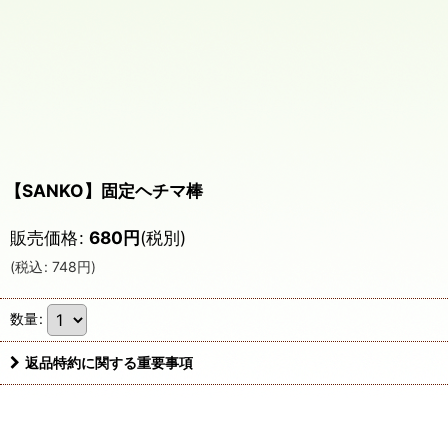
【SANKO】固定ヘチマ棒
販売価格
:
680
円
(税別)
(
税込
:
748
円
)
数量
:
返品特約に関する重要事項